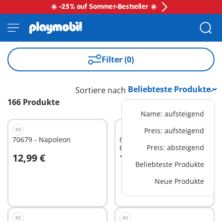
☀️ -25% auf Sommer-Bestseller ☀️
Filter (0)
Sortiere nach
166 Produkte
Name: aufsteigend
XS
Preis: aufsteigend
70679 - Napoleon
80403 - Tonie-Clip +
Preis: absteigend
PLAYMOBIL-Figur RITTER
12,99 €
14,99 €
für toniebox
In den Warenkorb
In den Warenkorb
Beliebteste Produkte
Neue Produkte
XS
XS