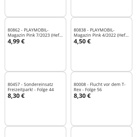
80862 - PLAYMOBIL-
80838 - PLAYMOBIL-
Magazin Pink 7/2023 (Heft
Magazin Pink 4/2022 (Heft
4,99 €
4,50 €
82)
70)
In den Warenkorb
In den Warenkorb
80457 - Sondereinsatz
80008 - Flucht vor dem T-
Freizeitpark! - Folge 44
Rex - Folge 56
8,30 €
8,30 €
In den Warenkorb
In den Warenkorb