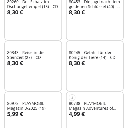
80260 - Der Schatz im
80453 - Die Jagd nach dem
Dschungeltempel (15) - CD
goldenen Schlüssel (40) -
8,30 €
8,30 €
CD
In den Warenkorb
In den Warenkorb
80343 - Reise in die
80245 - Gefahr für den
Steinzeit (27) - CD
König der Tiere (14) - CD
8,30 €
8,30 €
In den Warenkorb
In den Warenkorb
S
80978 - PLAYMOBIL
80738 - PLAYMOBIL-
Magazin 3/2025 (19)
Magazin Adventures of
5,99 €
4,99 €
Ayuma
In den Warenkorb
In den Warenkorb