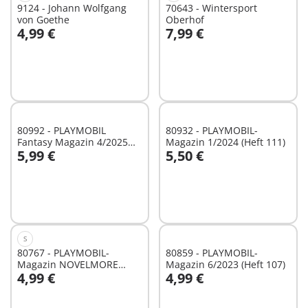
9124 - Johann Wolfgang
70643 - Wintersport
von Goethe
Oberhof
4,99 €
7,99 €
In den Warenkorb
In den Warenkorb
80992 - PLAYMOBIL
80932 - PLAYMOBIL-
Fantasy Magazin 4/2025
Magazin 1/2024 (Heft 111)
5,99 €
5,50 €
(10)
In den Warenkorb
In den Warenkorb
S
80767 - PLAYMOBIL-
80859 - PLAYMOBIL-
Magazin NOVELMORE
Magazin 6/2023 (Heft 107)
4,99 €
4,99 €
(Magazin 22/23 Skelett)
In den Warenkorb
In den Warenkorb