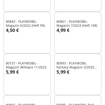
80843 - PLAYMOBIL-
80861 - PLAYMOBIL-
Magazin 6/2022 (Heft 99)
Magazin 7/2023 (Heft 108)
4,50 €
4,99 €
In den Warenkorb
In den Warenkorb
80737 - PLAYMOBIL-
80993 - PLAYMOBIL
Magazin Wiltopia 11/2023
Fantasy Magazin 5/2025
5,99 €
5,99 €
(11)
In den Warenkorb
In den Warenkorb
80865 - PLAYMOBIL-
80985 - PLAYMOBIL Pink