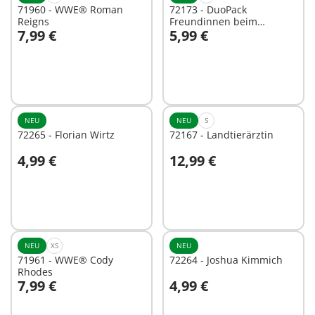
71960 - WWE® Roman
72173 - DuoPack
Reigns
Freundinnen beim
7,99 €
5,99 €
Shoppen
In den Warenkorb
In den Warenkorb
NEU
NEU
S
72265 - Florian Wirtz
72167 - Landtierärztin
4,99 €
12,99 €
In den Warenkorb
In den Warenkorb
NEU
XS
NEU
71961 - WWE® Cody
72264 - Joshua Kimmich
Rhodes
7,99 €
4,99 €
In den Warenkorb
In den Warenkorb