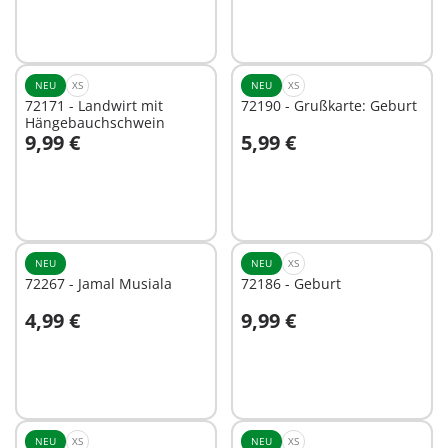
NEU
XS
NEU
XS
72171 - Landwirt mit
72190 - Grußkarte: Geburt
Hängebauchschwein
9,99 €
5,99 €
In den Warenkorb
In den Warenkorb
NEU
NEU
XS
72267 - Jamal Musiala
72186 - Geburt
4,99 €
9,99 €
In den Warenkorb
In den Warenkorb
NEU
XS
NEU
XS