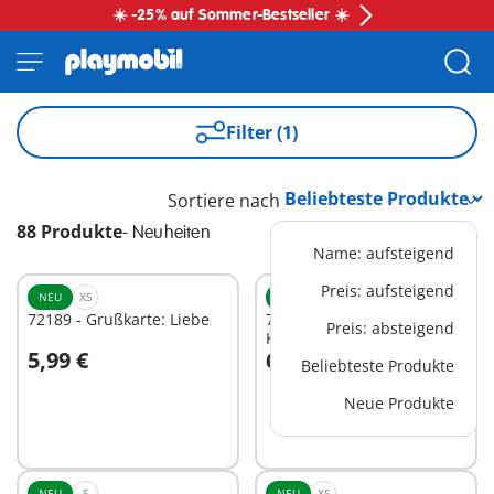
☀️ -25% auf Sommer-Bestseller ☀️
Filter (1)
Sortiere nach
88 Produkte
-
Neuheiten
Name: aufsteigend
Preis: aufsteigend
NEU
XS
NEU
XL
72189 - Grußkarte: Liebe
72161 - Großer Traktor mit
Preis: absteigend
Kartoffelroder
5,99 €
69,99 €
Beliebteste Produkte
In den Warenkorb
In den Warenkorb
Neue Produkte
NEU
S
NEU
XS