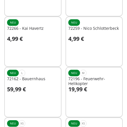
NEU
NEU
72266 - Kai Havertz
72259 - Nico Schlotterbeck
4,99 €
4,99 €
In den Warenkorb
In den Warenkorb
NEU
L
NEU
M
72162 - Bauernhaus
72196 - Feuerwehr-
Helikopter
59,99 €
19,99 €
In den Warenkorb
In den Warenkorb
NEU
XS
NEU
XS