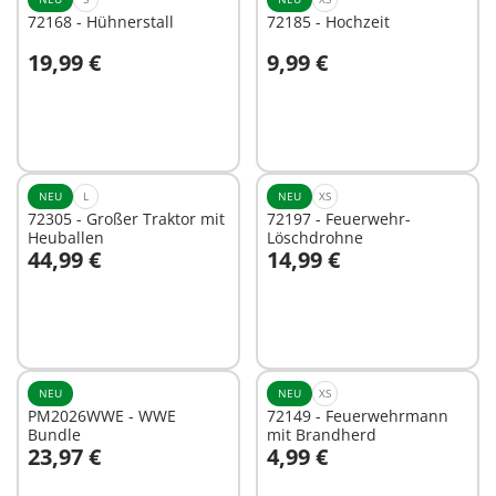
72168 - Hühnerstall
72185 - Hochzeit
19,99 €
9,99 €
In den Warenkorb
In den Warenkorb
NEU
L
NEU
XS
72305 - Großer Traktor mit
72197 - Feuerwehr-
Heuballen
Löschdrohne
44,99 €
14,99 €
In den Warenkorb
In den Warenkorb
NEU
NEU
XS
PM2026WWE - WWE
72149 - Feuerwehrmann
Bundle
mit Brandherd
23,97 €
4,99 €
In den Warenkorb
In den Warenkorb