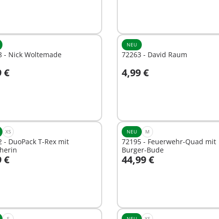
NEU
8 - Nick Woltemade
72263 - David Raum
9 €
4,99 €
n den Warenkorb
In den Warenkorb
XS
NEU
M
 - DuoPack T-Rex mit
72195 - Feuerwehr-Quad mit
herin
Burger-Bude
9 €
44,99 €
n den Warenkorb
In den Warenkorb
S
NEU
XS