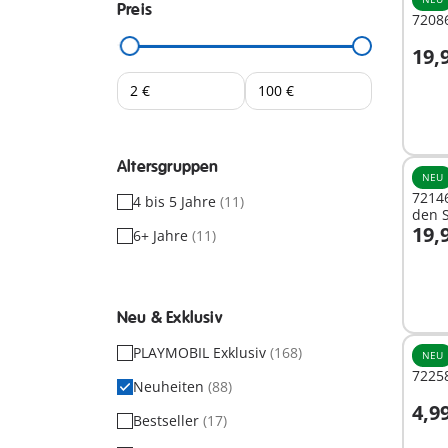
Preis
72086
19,
I
Altersgruppen
NEU
7214
4 bis 5 Jahre
(11)
den 
19,
6+ Jahre
(11)
I
Neu & Exklusiv
PLAYMOBIL Exklusiv
(168)
NEU
7225
Neuheiten
(88)
4,9
Bestseller
(17)
I