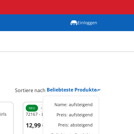
Einloggen
Sortiere nach
Name: aufsteigend
NEU
S
irls
72167 - Landtierärztin
Preis: aufsteigend
12,99 €
Preis: absteigend
In den Warenkorb