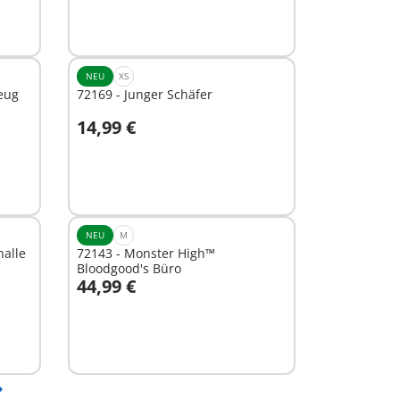
NEU
XS
eug
72169 - Junger Schäfer
14,99 €
In den Warenkorb
NEU
M
halle
72143 - Monster High™
Bloodgood's Büro
44,99 €
In den Warenkorb