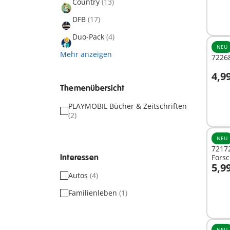
Country
(13)
DFB
(17)
Duo-Pack
(4)
NEU
Mehr anzeigen
7226
4,9
I
Themenübersicht
PLAYMOBIL Bücher & Zeitschriften
(2)
NEU
72172
Interessen
Forsc
5,9
I
Autos
(4)
Familienleben
(1)
NEU