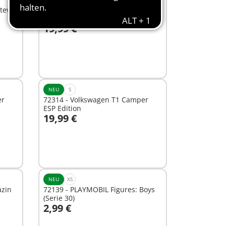
teve
72313 - Volkswagen T1 Camper
GER Edition
19,99 €
In den Warenkorb
NEU
S
er
72314 - Volkswagen T1 Camper
ESP Edition
19,99 €
In den Warenkorb
NEU
XS
azin
72139 - PLAYMOBIL Figures: Boys
(Serie 30)
2,99 €
In den Warenkorb