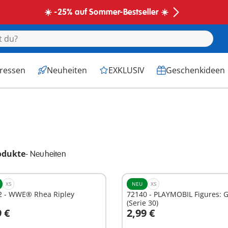
☀️ -25% auf Sommer-Bestseller ☀️
eressen
Neuheiten
EXKLUSIV
Geschenkideen
odukte
-
Neuheiten
XS
NEU
XS
2 - WWE® Rhea Ripley
72140 - PLAYMOBIL Figures: G
(Serie 30)
9 €
2,99 €
n den Warenkorb
In den Warenkorb