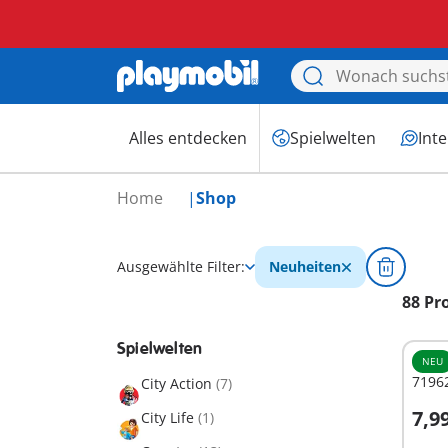
Alles entdecken
Spielwelten
Int
Home
Shop
Ausgewählte Filter:
Neuheiten
88 Pr
Spielwelten
NEU
7196
City Action
(7)
7,9
City Life
(1)
I