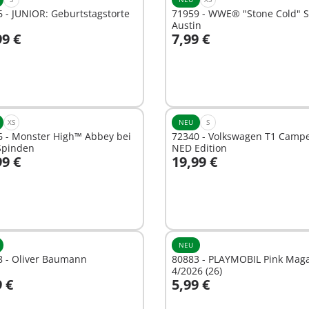
 - JUNIOR: Geburtstagstorte
71959 - WWE® "Stone Cold" S
Austin
99 €
7,99 €
n den Warenkorb
In den Warenkorb
XS
NEU
S
6 - Monster High™ Abbey bei
72340 - Volkswagen T1 Camp
Spinden
NED Edition
99 €
19,99 €
n den Warenkorb
In den Warenkorb
NEU
8 - Oliver Baumann
80883 - PLAYMOBIL Pink Mag
4/2026 (26)
9 €
5,99 €
n den Warenkorb
In den Warenkorb