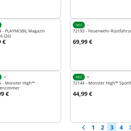
NEU
L
4 - PLAYMOBIL Magazin
72193 - Feuerwehr-Rüstfahrz
6 (26)
9 €
69,99 €
n den Warenkorb
In den Warenkorb
M
NEU
M
5 - Monster High™
72144 - Monster High™ Sport
senzimmer
99 €
44,99 €
n den Warenkorb
In den Warenkorb
1
2
3
4