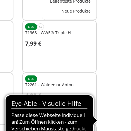
Beliebteste Produkte
Neue Produkte
NEU
XS
71963 - WWE® Triple H
7,99 €
In den Warenkorb
NEU
72261 - Waldemar Anton
4,99 €
In den Warenkorb
NEU
S