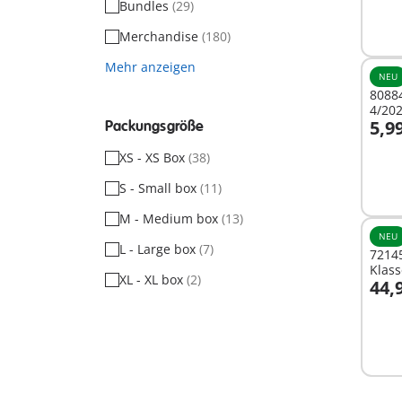
Bundles
(29)
Merchandise
(180)
Mehr anzeigen
NEU
8088
4/202
5,9
Packungsgröße
I
XS - XS Box
(38)
S - Small box
(11)
M - Medium box
(13)
NEU
L - Large box
(7)
7214
Klas
XL - XL box
(2)
44,
I