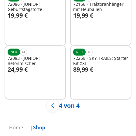
72086 - JUNIOR:
72166 - Traktoranhänger
Geburtstagstorte
mit Heuballen
19,99 €
19,99 €
In den Warenkorb
In den Warenkorb
NEU
M
NEU
XL
72083 - JUNIOR:
72269 - SKY TRAILS: Starter
Betonmischer
Kit XXL
24,99 €
89,99 €
In den Warenkorb
In den Warenkorb
4 von 4
Home
Shop