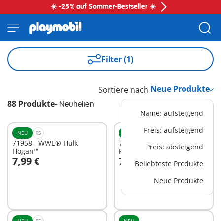
☀️ -25% auf Sommer-Bestseller ☀️
Filter (1)
Sortiere nach
88 Produkte
-
Neuheiten
Name: aufsteigend
Preis: aufsteigend
NEU
XS
NEU
XS
71958 - WWE® Hulk
71961 - WWE® Cody
Preis: absteigend
Hogan™
Rhodes
7,99 €
7,99 €
Beliebteste Produkte
In den Warenkorb
In den Warenkorb
Neue Produkte
NEU
XS
NEU