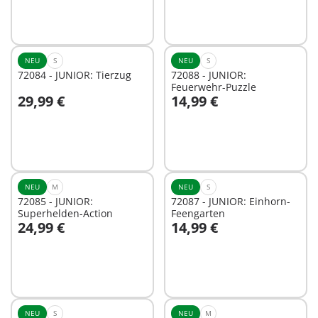
NEU
S
NEU
S
72084 - JUNIOR: Tierzug
72088 - JUNIOR:
Feuerwehr-Puzzle
29,99 €
14,99 €
In den Warenkorb
In den Warenkorb
NEU
M
NEU
S
72085 - JUNIOR:
72087 - JUNIOR: Einhorn-
Superhelden-Action
Feengarten
24,99 €
14,99 €
In den Warenkorb
In den Warenkorb
NEU
S
NEU
M