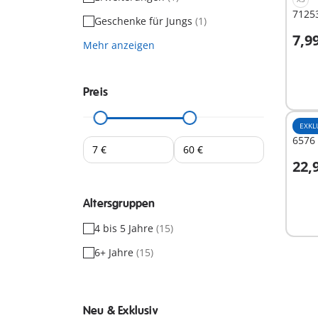
71253
Geschenke für Jungs
(1)
7,9
Mehr anzeigen
I
Preis
EXKL
6576
22,
I
Altersgruppen
4 bis 5 Jahre
(15)
6+ Jahre
(15)
Neu & Exklusiv