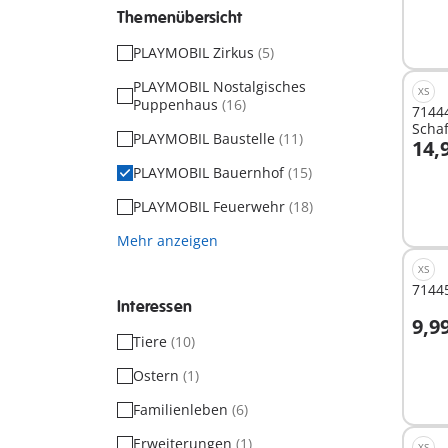
Themenübersicht
PLAYMOBIL Zirkus
(5)
PLAYMOBIL Nostalgisches
XS
Puppenhaus
(16)
71444
Scha
PLAYMOBIL Baustelle
(11)
14,
I
PLAYMOBIL Bauernhof
(15)
PLAYMOBIL Feuerwehr
(18)
Mehr anzeigen
XS
7144
Interessen
9,9
I
Tiere
(10)
Ostern
(1)
Familienleben
(6)
Erweiterungen
(1)
XS