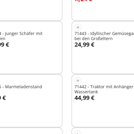
M
 - Junger Schäfer mit
71443 - Idyllischer Gemüsega
fen
bei den Großeltern
99 €
24,99 €
n den Warenkorb
In den Warenkorb
M
5 - Marmeladenstand
71442 - Traktor mit Anhänge
Wassertank
9 €
44,99 €
n den Warenkorb
In den Warenkorb
L