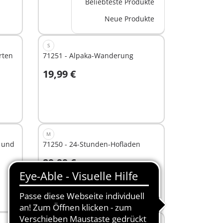
Beliebteste Produkte
Nicht
Neue Produkte
verfügbar
S
rten
71251 - Alpaka-Wanderung
19,99 €
Nicht
verfügbar
M
r und
71250 - 24-Stunden-Hofladen
29,99 €
In den Warenkorb
M