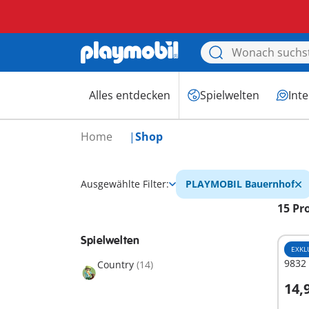
Alles entdecken
Spielwelten
Int
Home
Shop
Ausgewählte Filter:
PLAYMOBIL Bauernhof
15 Pr
Spielwelten
EXKL
9832 
Country
(14)
14,
I