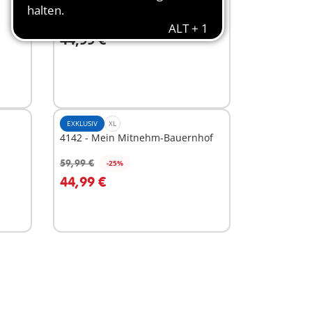
71305 - Großer Traktor
44,99 €
Nicht
verfügbar
EXKLUSIV
XL
4142 - Mein Mitnehm-Bauernhof
59,99 €
-25%
In den Warenkorb
44,99 €