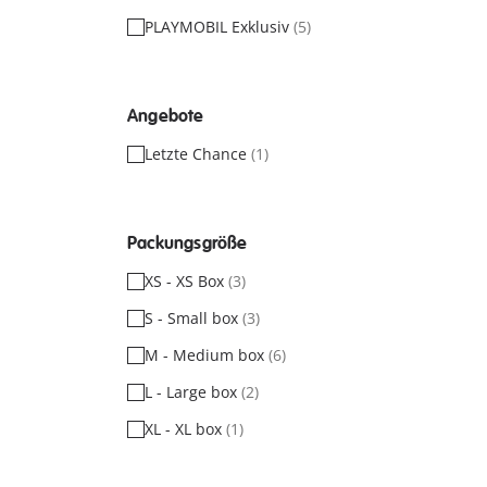
PLAYMOBIL Exklusiv
(5)
Angebote
Letzte Chance
(1)
Packungsgröße
XS - XS Box
(3)
S - Small box
(3)
M - Medium box
(6)
L - Large box
(2)
XL - XL box
(1)