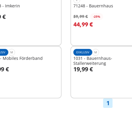
 - Imkerin
71248 - Bauernhaus
9 €
59,99 €
-25%
n den Warenkorb
44,99 €
Nicht
verfügbar
USIV
M
EXKLUSIV
M
 - Mobiles Förderband
1031 - Bauernhaus-
Stallerweiterung
99 €
19,99 €
n den Warenkorb
In den Warenkorb
1