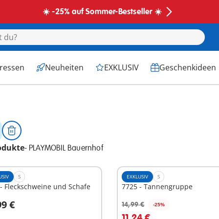
☀️ -25% auf Sommer-Bestseller ☀️
eressen
Neuheiten
EXKLUSIV
Geschenkideen
odukte
-
PLAYMOBIL Bauernhof
USIV
S
EXKLUSIV
S
- Fleckschweine und Schafe
7725 - Tannengruppe
99 €
14,99 €
-25%
n den Warenkorb
In den Warenkorb
11,24 €