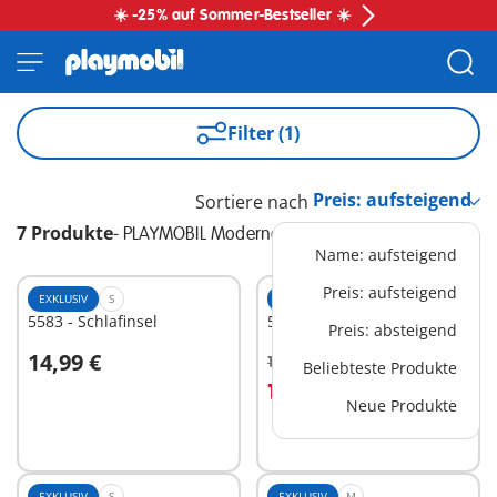
☀️ -25% auf Sommer-Bestseller ☀️
Filter (1)
Sortiere nach
7 Produkte
-
PLAYMOBIL Moderne Luxusvilla
Name: aufsteigend
Preis: aufsteigend
EXKLUSIV
S
EXKLUSIV
M
5583 - Schlafinsel
5582 - Designerküche
Preis: absteigend
14,99 €
19,99 €
-25%
Beliebteste Produkte
In den Warenkorb
In den Warenkorb
14,99 €
Neue Produkte
EXKLUSIV
S
EXKLUSIV
M