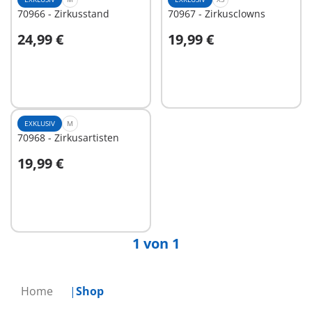
70966 - Zirkusstand
70967 - Zirkusclowns
24,99 €
19,99 €
In den Warenkorb
In den Warenkorb
EXKLUSIV
M
70968 - Zirkusartisten
19,99 €
Nicht
verfügbar
1 von 1
Home
Shop