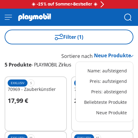
☀️ -25% auf Sommer-Bestseller ☀️
Filter (1)
Sortiere nach
5 Produkte
-
PLAYMOBIL Zirkus
Name: aufsteigend
Preis: aufsteigend
EXKLUSIV
S
EXKLUSIV
M
70969 - Zauberkünstler
70965 - Zirkuskapelle
Preis: absteigend
17,99 €
29,99 €
Beliebteste Produkte
In den Warenkorb
In den Warenkorb
Neue Produkte
EXKLUSIV
M
EXKLUSIV
XS