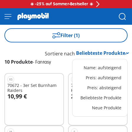
☀️ -25% auf Sommer-Bestseller ☀️
Filter (1)
Sortiere nach
10 Produkte
-
Fantasy
Name: aufsteigend
Preis: aufsteigend
XS
M
70672 - 3er Set Burnham
71300 - Novelmore -
Preis: absteigend
Raiders
Kampfroboter
10,99 €
24,99 €
Beliebteste Produkte
In den Warenkorb
Neue Produkte
Nicht
verfügbar
M
S