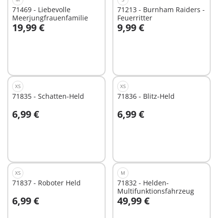
71469 - Liebevolle
71213 - Burnham Raiders -
Meerjungfrauenfamilie
Feuerritter
19,99 €
9,99 €
Nicht
Nicht
verfügbar
verfügbar
XS
XS
71835 - Schatten-Held
71836 - Blitz-Held
6,99 €
6,99 €
In den Warenkorb
In den Warenkorb
XS
M
71837 - Roboter Held
71832 - Helden-
Multifunktionsfahrzeug
6,99 €
49,99 €
In den Warenkorb
In den Warenkorb