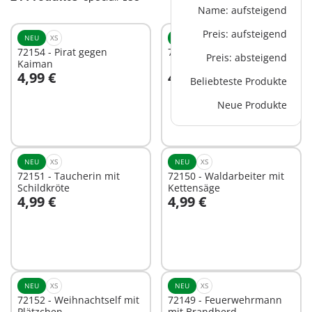
Name: aufsteigend
Preis: aufsteigend
NEU
XS
NEU
XS
72154 - Pirat gegen
72153 - Eisprinzessin
Preis: absteigend
Kaiman
4,99 €
4,99 €
Beliebteste Produkte
In den Warenkorb
Neue Produkte
Nicht
verfügbar
NEU
XS
NEU
XS
72151 - Taucherin mit
72150 - Waldarbeiter mit
Schildkröte
Kettensäge
4,99 €
4,99 €
Nicht
Nicht
verfügbar
verfügbar
NEU
XS
NEU
XS
72152 - Weihnachtself mit
72149 - Feuerwehrmann
Plätzchen
mit Brandherd