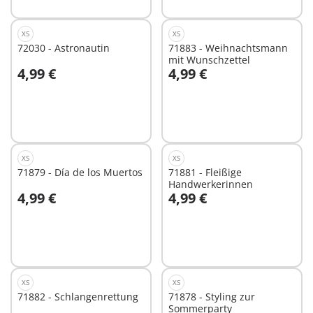
XS
XS
72030 - Astronautin
71883 - Weihnachtsmann
mit Wunschzettel
4,99 €
4,99 €
In den Warenkorb
In den Warenkorb
XS
XS
71879 - Día de los Muertos
71881 - Fleißige
Handwerkerinnen
4,99 €
4,99 €
In den Warenkorb
In den Warenkorb
XS
XS
71882 - Schlangenrettung
71878 - Styling zur
Sommerparty