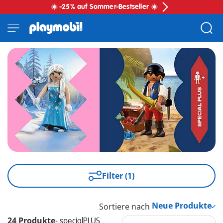
☀️ -25% auf Sommer-Bestseller ☀️
Filter (1)
Sortiere nach
24 Produkte
-
specialPLUS