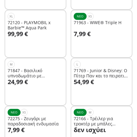
XL
ΝΈΟ
XS
72120 - PLAYMOBIL x
71963 - WWE® Triple H
Barbie™ Aqua Park
Στο καλάθι
Στο καλάθι
99,99 €
7,99 €
M
L
71847 - Βασιλικό
71769 - Junior & Disney: Ο
υπνοδωμάτιο με
Πίτερ Παν και το πειρατικό
Στο καλάθι
24,99 €
54,99 €
βεστιάριο
πλοίο του Κάπτεν Χουκ
Δεν είναι
διαθέσιμο.
ΝΈΟ
XS
ΝΈΟ
M
72275 - Ζευγάρι με
72166 - Τρέιλερ για
παραδοσιακή ενδυμασία
τρακτέρ με μπάλες
7,99 €
δεν ισχύει
άχυρων