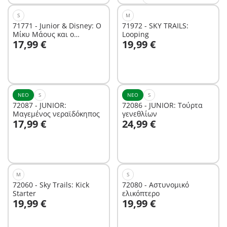
S
M
71771 - Junior & Disney: Ο
71972 - SKY TRAILS:
Μίκυ Μάους και ο
Looping
Στο καλάθι
Στο καλάθι
17,99 €
19,99 €
διαστημικός πύραυλος
ΝΈΟ
S
ΝΈΟ
S
72087 - JUNIOR:
72086 - JUNIOR: Τούρτα
Μαγεμένος νεραϊδόκηπος
γενεθλίων
Στο καλάθι
Στο καλάθι
17,99 €
24,99 €
M
S
72060 - Sky Trails: Kick
72080 - Αστυνομικό
Starter
ελικόπτερο
Στο καλάθι
Στο καλάθι
19,99 €
19,99 €