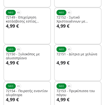
ΝΈΟ
XS
ΝΈΟ
XS
72149 - Επιχείρηση
72152 - Ξωτικό
κατάσβεσης εστίας
Χριστουγέννων με
Στο καλάθι
Στο καλάθι
4,99 €
4,99 €
φωτιάς
μπισκότα
ΝΈΟ
XS
ΝΈΟ
XS
72150 - Ξυλοκόπος με
72151 - Δύτρια με χελώνα
αλυσοπρίονο
Στο καλάθι
Στο καλάθι
4,99 €
4,99 €
ΝΈΟ
XS
ΝΈΟ
XS
72154 - Πειρατής εναντίον
72153 - Πριγκίπισσα του
αλιγάτορα
πάγου
Στο καλάθι
Στο καλάθι
4,99 €
4,99 €