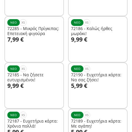
ΝΈΟ
XS
ΝΈΟ
XS
72285 - Μικρός Πρίγκιπας:
72186 - Καλώς ήρθες
Επετειακή φιγούρα
μωράκι!
Στο καλάθι
Στο καλάθι
7,99 €
9,99 €
ΝΈΟ
XS
ΝΈΟ
XS
72185 - Να ζήσετε
72190 - Ευχετήρια κάρτα:
ευτυχισμένοι!
Να σας ζήσει!
Στο καλάθι
Στο καλάθι
9,99 €
5,99 €
ΝΈΟ
XS
ΝΈΟ
XS
72187 - Ευχετήρια κάρτα:
72189 - Ευχετήρια κάρτα:
Χρόνια πολλά!
Με αγάπη!
Στο καλάθι
Στο καλάθι
5,99 €
5,99 €