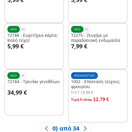
ΝΈΟ
XS
ΝΈΟ
XS
72188 - Ευχετήρια κάρτα:
72275 - Ζευγάρι με
Καλή τύχη!
παραδοσιακή ενδυμασία
Στο καλάθι
5,99 €
7,99 €
Δεν είναι
διαθέσιμο.
ΝΈΟ
M
ΑΠΟΚΛΕΙΣΤΙΚΌ
72184 - Τρενάκι γενεθλίων
1002 - Επέκταση τείχους
φρουρίου
34,99 €
Π.Λ.T
15,99 €
Στο καλάθι
Τιμή E-shop
12,79 €
Δεν είναι
διαθέσιμο.
0} από 34