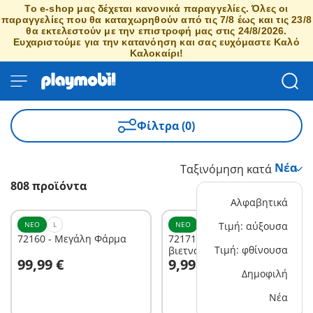
Το e-shop μας δέχεται κανονικά παραγγελίες. Όλες οι
παραγγελίες που θα καταχωρηθούν από τις 7/8 έως και τις 23/8
θα εκτελεστούν με την επιστροφή μας στις 24/8/2026.
Ευχαριστούμε για την κατανόηση και σας ευχόμαστε Καλό
Καλοκαίρι!
Φίλτρα (0)
Ταξινόμηση κατά
808 προϊόντα
Αλφαβητικά
ΝΈΟ
L
ΝΈΟ
XS
Τιμή: αύξουσα
72160 - Μεγάλη Φάρμα
72171 - Αγρότης με
Τιμή: φθίνουσα
βιετναμέζικα γουρουνάκια
Στο καλάθι
Στο καλάθι
99,99 €
9,99 €
Δημοφιλή
Νέα