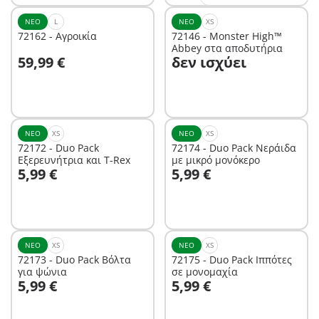
ΝΈΟ
L
ΝΈΟ
XS
72162 - Αγροικία
72146 - Monster High™
Abbey στα αποδυτήρια
Στο καλάθι
59,99 €
δεν ισχύει
Δεν είναι
διαθέσιμο.
ΝΈΟ
XS
ΝΈΟ
XS
72172 - Duo Pack
72174 - Duo Pack Νεράιδα
Εξερευνήτρια και T-Rex
με μικρό μονόκερο
Στο καλάθι
Στο καλάθι
5,99 €
5,99 €
ΝΈΟ
XS
ΝΈΟ
XS
72173 - Duo Pack Βόλτα
72175 - Duo Pack Ιππότες
για ψώνια
σε μονομαχία
Στο καλάθι
Στο καλάθι
5,99 €
5,99 €