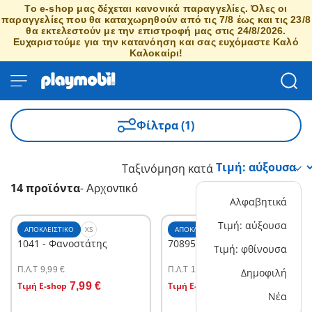
Το e-shop μας δέχεται κανονικά παραγγελίες. Όλες οι
παραγγελίες που θα καταχωρηθούν από τις 7/8 έως και τις 23/8
θα εκτελεστούν με την επιστροφή μας στις 24/8/2026.
Ευχαριστούμε για την κατανόηση και σας ευχόμαστε Καλό
Καλοκαίρι!
Φίλτρα (1)
Ταξινόμηση κατά
14 προϊόντα
-
Αρχοντικό
Αλφαβητικά
Τιμή: αύξουσα
ΑΠΟΚΛΕΙΣΤΙΚΌ
XS
ΑΠΟΚΛΕΙΣΤΙΚΌ
M
1041 - Φανοστάτης
70895 - Λουτρό
Τιμή: φθίνουσα
Π.Λ.T
Π.Λ.T
9,99 €
19,99 €
Δημοφιλή
Στο καλάθι
Στο καλάθι
Τιμή E-shop
7,99 €
Τιμή E-shop
15,99 €
Νέα