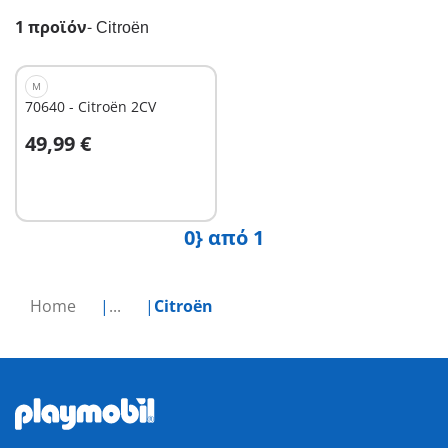
1 προϊόν
-
Citroën
M
70640 - Citroën 2CV
Στο καλάθι
49,99 €
0} από 1
Home
...
Citroën