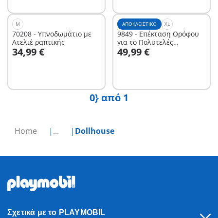
M
ΑΠΟΚΛΕΙΣΤΙΚΌ
XL
70208 - Υπνοδωμάτιο με
9849 - Επέκταση Ορόφου
Ατελιέ ραπτικής
για το Πολυτελές
Στο καλάθι
Στο καλάθι
34,99 €
49,99 €
Κουκλόσπιτο
0} από 1
Home
...
Dollhouse
Σχετικά με το PLAYMOBIL