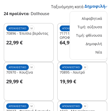
Ταξινόμηση κατά
24 προϊόντα
-
Dollhouse
Αλφαβητικά
Τιμή: αύξουσα
ΑΠΟΚΛΕΙΣΤΙΚΌ
M
ΑΠΟΚΛΕΙΣΤΙΚΌ
XL
70896 - Έπιπλα βεράντας
71711 - ΕΠΕΚΤΑΣΗ
Τιμή: φθίνουσα
ΟΡΟΦΟΥ ΑΡΧΟΝΤΙΚΟΥ
Στο καλάθι
Στο καλάθι
22,99 €
64,99 €
Δημοφιλή
Νέα
ΑΠΟΚΛΕΙΣΤΙΚΌ
M
ΑΠΟΚΛΕΙΣΤΙΚΌ
M
70970 - Κουζίνα
70895 - Λουτρό
Στο καλάθι
Στο καλάθι
29,99 €
19,99 €
ΑΠΟΚΛΕΙΣΤΙΚΌ
M
ΑΠΟΚΛΕΙΣΤΙΚΌ
M