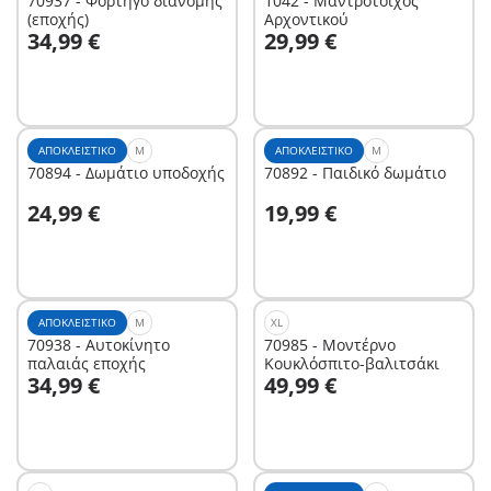
70937 - Φορτηγό διανομής
1042 - Μαντρότοιχος
(εποχής)
Αρχοντικού
Στο καλάθι
Στο καλάθι
34,99 €
29,99 €
ΑΠΟΚΛΕΙΣΤΙΚΌ
M
ΑΠΟΚΛΕΙΣΤΙΚΌ
M
70894 - Δωμάτιο υποδοχής
70892 - Παιδικό δωμάτιο
Στο καλάθι
Στο καλάθι
24,99 €
19,99 €
ΑΠΟΚΛΕΙΣΤΙΚΌ
M
XL
70938 - Αυτοκίνητο
70985 - Μοντέρνο
παλαιάς εποχής
Κουκλόσπιτο-βαλιτσάκι
Στο καλάθι
Στο καλάθι
34,99 €
49,99 €