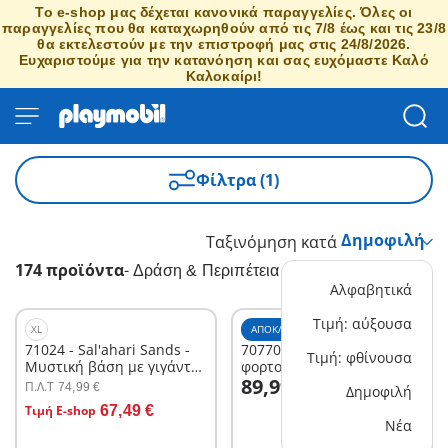
Το e-shop μας δέχεται κανονικά παραγγελίες. Όλες οι
παραγγελίες που θα καταχωρηθούν από τις 7/8 έως και τις 23/8
θα εκτελεστούν με την επιστροφή μας στις 24/8/2026.
Ευχαριστούμε για την κατανόηση και σας ευχόμαστε Καλό
Καλοκαίρι!
Φίλτρα (1)
Ταξινόμηση κατά
174 προϊόντα
-
Δράση & Περιπέτεια
Αλφαβητικά
Τιμή: αύξουσα
XL
ΑΠΟΚΛΕΙΣΤΙΚΌ
XL
71024 - Sal'ahari Sands -
70770 - Γερανογέφυρα
Τιμή: φθίνουσα
Μυστική βάση με γιγάντιο
φορτοεκφόρτωσης
Στο καλάθι
89,99 €
σκορπιό
container
Π.Λ.T
74,99 €
Δημοφιλή
Στο καλάθι
Τιμή E-shop
67,49 €
Νέα