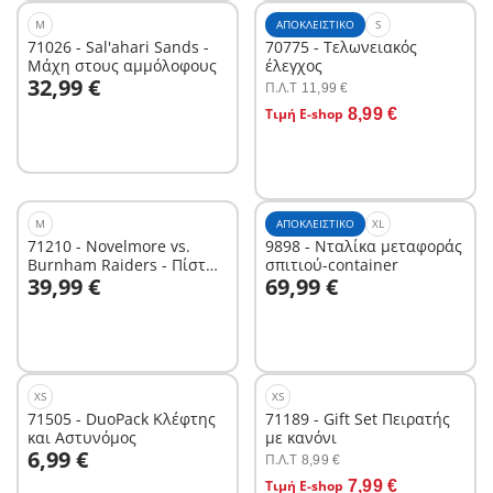
M
ΑΠΟΚΛΕΙΣΤΙΚΌ
S
71026 - Sal'ahari Sands -
70775 - Τελωνειακός
Μάχη στους αμμόλοφους
έλεγχος
Στο καλάθι
32,99 €
Π.Λ.T
11,99 €
Στο καλάθι
Τιμή E-shop
8,99 €
M
ΑΠΟΚΛΕΙΣΤΙΚΌ
XL
71210 - Novelmore vs.
9898 - Νταλίκα μεταφοράς
Burnham Raiders - Πίστα
σπιτιού-container
Στο καλάθι
Στο καλάθι
39,99 €
69,99 €
μάχης
XS
XS
71505 - DuoPack Κλέφτης
71189 - Gift Set Πειρατής
και Αστυνόμος
με κανόνι
Στο καλάθι
6,99 €
Π.Λ.T
8,99 €
Στο καλάθι
Τιμή E-shop
7,99 €