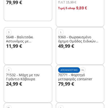
79,99 €
Π.Λ.T
15,99 €
Στο καλάθι
Τιμή E-shop
9,89 €
S
L
5648 - Βαλιτσάκι
9360 - Θωρακισμένο
Αστυνόμος με
όχημα Ομάδας Ειδικών
Στο καλάθι
Στο καλάθι
11,99 €
49,99 €
μοτοσικλέτα
Αποστολών
S
ΑΠΟΚΛΕΙΣΤΙΚΌ
XL
71532 - Μάχη με τον
70771 - Φορτηγό
Γιγάντιο Κάβουρα
μεταφοράς container
Στο καλάθι
Στο καλάθι
24,99 €
79,99 €
XL
L