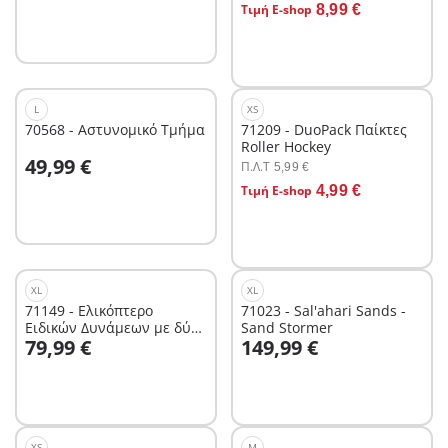
Τιμή E-shop
8,99 €
L
XS
70568 - Αστυνομικό Τμήμα
71209 - DuoPack Παίκτες
Roller Hockey
Στο καλάθι
49,99 €
Π.Λ.T
5,99 €
Στο καλάθι
Τιμή E-shop
4,99 €
XL
XL
71149 - Ελικόπτερο
71023 - Sal'ahari Sands -
Ειδικών Δυνάμεων με δύο
Sand Stormer
Στο καλάθι
Στο καλάθι
79,99 €
149,99 €
έλικες
XS
M