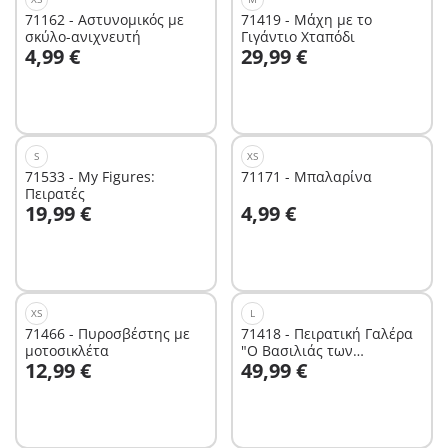
71162 - Αστυνομικός με
71419 - Μάχη με το
σκύλο-ανιχνευτή
Γιγάντιο Χταπόδι
Στο καλάθι
Στο καλάθι
4,99 €
29,99 €
S
XS
71533 - My Figures:
71171 - Μπαλαρίνα
Πειρατές
Στο καλάθι
Στο καλάθι
19,99 €
4,99 €
XS
L
71466 - Πυροσβέστης με
71418 - Πειρατική Γαλέρα
μοτοσικλέτα
"Ο Βασιλιάς των
Στο καλάθι
Στο καλάθι
12,99 €
49,99 €
Πειρατών"