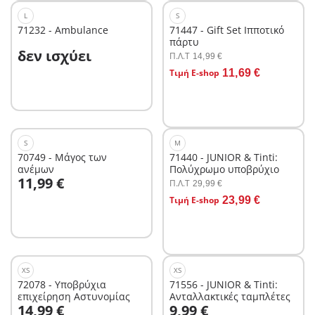
L
S
71232 - Ambulance
71447 - Gift Set Ιπποτικό
πάρτυ
δεν ισχύει
Π.Λ.T
14,99 €
Τιμή E-shop
11,69 €
Δεν είναι
διαθέσιμο.
Δεν είναι
διαθέσιμο.
S
M
70749 - Μάγος των
71440 - JUNIOR & Tinti:
ανέμων
Πολύχρωμο υποβρύχιο
11,99 €
Π.Λ.T
29,99 €
Στο καλάθι
Τιμή E-shop
23,99 €
Δεν είναι
διαθέσιμο.
XS
XS
72078 - Υποβρύχια
71556 - JUNIOR & Tinti:
επιχείρηση Αστυνομίας
Ανταλλακτικές ταμπλέτες
Στο καλάθι
Στο καλάθι
14,99 €
9,99 €