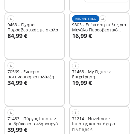
L
ΑΠΟΚΛΕΙΣΤΙΚΌ
XS
9463 - Όχημα
9803 - Επέκταση πύλης για
Πυροσβεστικής με σκάλα
Μεγάλο Πυροσβεστικό
Στο καλάθι
Στο καλάθι
84,99 €
16,99 €
και καλάθι διάσωσης
Σταθμό (9462)
L
S
70569 - Εναέρια
71468 - My Figures:
αστυνομική καταδίωξη
Επιχείρηση
Στο καλάθι
Στο καλάθι
34,99 €
19,99 €
Πυροσβεστικής
L
S
71483 - Πύργος Ιπποτών
71214 - Novelmore -
με δράκο και σιδηρουργό
Ιππότης και σκιάχτρο
Στο καλάθι
39,99 €
Π.Λ.T
9,99 €
Στο καλάθι