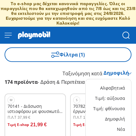
Το e-shop μας δέχεται κανονικά παραγγελίες. Όλες οι
παραγγελίες που θα καταχωρηθούν από τις 7/8 έως και τις 23/8
θα εκτελεστούν με την επιστροφή μας στις 24/8/2026.
Ευχαριστούμε για την κατανόηση και σας ευχόμαστε Καλό
Καλοκαίρι!
Φίλτρα (1)
Ταξινόμηση κατά
174 προϊόντα
-
Δράση & Περιπέτεια
Αλφαβητικά
Τιμή: αύξουσα
M
S
70141 - Διάσωση
70782 - Σύλληψη ληστή
Τιμή: φθίνουσα
ιστιοφόρου με φουσκωτό
έργων τέχνης από
σκάφος
αστυνομικό jetpack
Π.Λ.T
Π.Λ.T
37,99 €
19,99 €
Δημοφιλή
Στο καλάθι
Στο καλάθι
Τιμή E-shop
21,99 €
Τιμή E-shop
16,99 €
Νέα