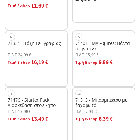
Στο καλάθι
Τιμή E-shop
11,69 €
M
S
71331 - Τάξη Γεωγραφίας
71401 - My Figures: Βόλτα
στην πόλη
Π.Λ.T
Π.Λ.T
34,99 €
15,99 €
Στο καλάθι
Στο καλάθι
Τιμή E-shop
16,19 €
Τιμή E-shop
9,89 €
S
XS
71476 - Starter Pack
71513 - Μπάρμπεκιου με
Διασκέδαση στον κήπο
ζαχαρωτά
Π.Λ.T
Π.Λ.T
17,99 €
7,99 €
Στο καλάθι
Στο καλάθι
Τιμή E-shop
13,49 €
Τιμή E-shop
6,39 €