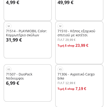
4,99 €
49,99 €
M
M
71514 - PLAYMOBIL Color:
71510 - Κήπος εξοχικού
Κομμωτήριο σκύλων
σπιτιού με κοτέτσι
Στο καλάθι
31,99 €
Π.Λ.T
29,99 €
Στο καλάθι
Τιμή E-shop
23,99 €
XS
XS
71507 - DuoPack
71306 - Αγροτικό Cargo
Νεόνυμφοι
bike
Στο καλάθι
6,99 €
Π.Λ.T
12,99 €
Στο καλάθι
Τιμή E-shop
7,19 €