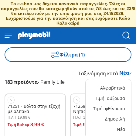
Το e-shop μας δέχεται κανονικά παραγγελίες. Όλες οι
παραγγελίες που θα καταχωρηθούν από τις 7/8 έως και τις 23/8
θα εκτελεστούν με την επιστροφή μας στις 24/8/2026.
Ευχαριστούμε για την κατανόηση και σας ευχόμαστε Καλό
Καλοκαίρι!
Φίλτρα (1)
Ταξινόμηση κατά
183 προϊόντα
-
Family Life
Αλφαβητικά
Τιμή: αύξουσα
S
S
71251 - Βόλτα στην εξοχή
71258 - Starter Pack
Τιμή: φθίνουσα
με αλπακά
Νηπιαγωγός με παιδάκια
και καροτσάκι
Π.Λ.T
Π.Λ.T
19,99 €
14,99 €
Δημοφιλή
Στο καλάθι
Στο καλάθι
Τιμή E-shop
8,99 €
Τιμή E-shop
9,89 €
Νέα