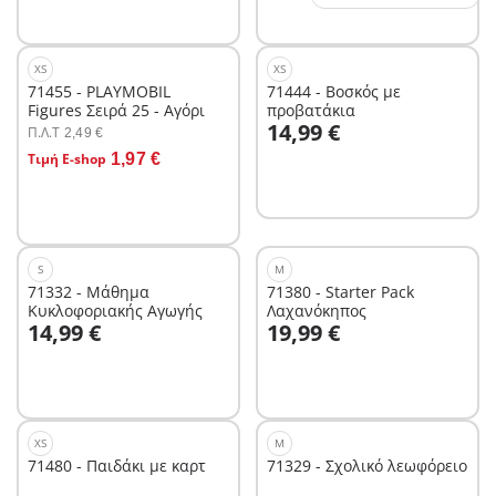
XS
XS
71455 - PLAYMOBIL
71444 - Βοσκός με
Figures Σειρά 25 - Αγόρι
προβατάκια
Στο καλάθι
14,99 €
Π.Λ.T
2,49 €
Στο καλάθι
Τιμή E-shop
1,97 €
S
M
71332 - Μάθημα
71380 - Starter Pack
Κυκλοφοριακής Αγωγής
Λαχανόκηπος
Στο καλάθι
Στο καλάθι
14,99 €
19,99 €
XS
M
71480 - Παιδάκι με καρτ
71329 - Σχολικό λεωφόρειο
Στο καλάθι
Στο καλάθι