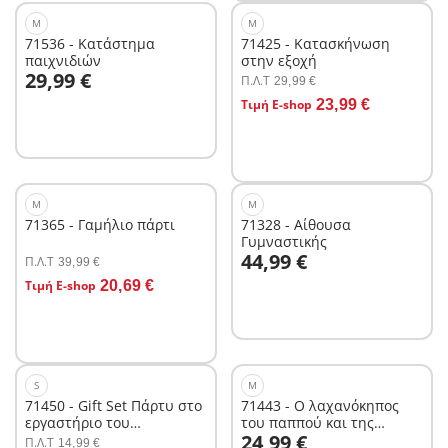
M
M
71536 - Κατάστημα
71425 - Κατασκήνωση
παιχνιδιών
στην εξοχή
Στο καλάθι
29,99 €
Π.Λ.T
29,99 €
Στο καλάθι
Τιμή E-shop
23,99 €
M
M
71365 - Γαμήλιο πάρτι
71328 - Αίθουσα
Γυμναστικής
Στο καλάθι
44,99 €
Π.Λ.T
39,99 €
Στο καλάθι
Τιμή E-shop
20,69 €
S
M
71450 - Gift Set Πάρτυ στο
71443 - Ο λαχανόκηπος
εργαστήριο του
του παππού και της
Στο καλάθι
24,99 €
τρελοεπιστήμονα
γιαγιάς
Π.Λ.T
14,99 €