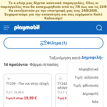
Το e-shop μας δέχεται κανονικά παραγγελίες. Όλες οι
παραγγελίες που θα καταχωρηθούν από τις 7/8 έως και τις 23/8
θα εκτελεστούν με την επιστροφή μας στις 24/8/2026.
Ευχαριστούμε για την κατανόηση και σας ευχόμαστε Καλό
Καλοκαίρι!
Φίλτρα (1)
Ταξινόμηση κατά
14 προϊόντα
-
Φάρμα ιππασίας
Αλφαβητικά
Τιμή: αύξουσα
M
XS
71239 - Πικ νικ στην εξοχή
71242 - Εκπαίδευση
Τιμή: φθίνουσα
αλόγου ιππασίας
Π.Λ.T
Π.Λ.T
29,99 €
14,99 €
Δημοφιλή
Στο καλάθι
Στο καλάθι
Τιμή E-shop
19,99 €
Τιμή E-shop
7,19 €
Νέα