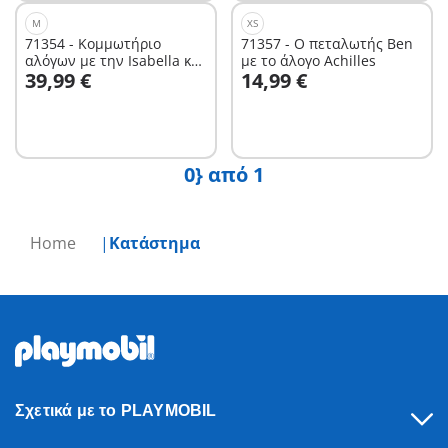
M
XS
71354 - Κομμωτήριο
71357 - Ο πεταλωτής Ben
αλόγων με την Isabella και
με το άλογο Achilles
Στο καλάθι
Στο καλάθι
39,99 €
14,99 €
τον Lioness
0} από 1
Home
Κατάστημα
Σχετικά με το PLAYMOBIL