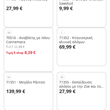
Sawdust
Στο καλάθι
Στο καλάθι
27,99 €
9,99 €
XS
L
70516 - Αναβάτης με πόνυ
71352 - Κτηνιατρική
Connemara
κλινική αλόγων
Στο καλάθι
69,99 €
Π.Λ.T
11,99 €
Στο καλάθι
Τιμή E-shop
8,39 €
XL
M
71351 - Μεγάλο Ράντσο
71355 - Εκπαίδευση
αλόγου με την Zoe και τον
Στο καλάθι
Στο καλάθι
139,99 €
27,99 €
Blaze