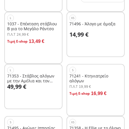
L
XS
1037 - Επέκταση στάβλου
71496 - Άλογο με άμαξα
Β για το Μεγάλο Ράντσο
Στο καλάθι
14,99 €
Π.Λ.T
24,99 €
Στο καλάθι
Τιμή E-shop
13,49 €
L
S
71353 - Στάβλος αλόγων
71241 - Κτηνιατρείο
με την Αμέλια και τον
αλόγων
Στο καλάθι
49,99 €
Whisper
Π.Λ.T
19,99 €
Στο καλάθι
Τιμή E-shop
16,99 €
S
XS
71495 - Αγώνες Ιππασίας
71358 - Η Ellie με το άλογo