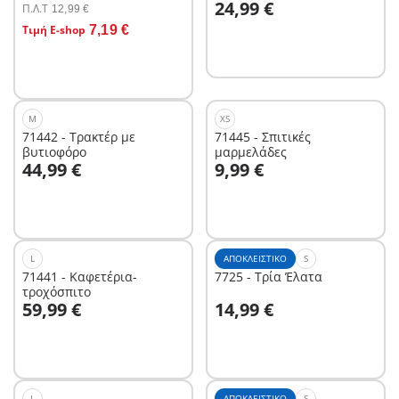
24,99 €
γιαγιάς
Π.Λ.T
12,99 €
Στο καλάθι
Τιμή E-shop
7,19 €
M
XS
71442 - Τρακτέρ με
71445 - Σπιτικές
βυτιοφόρο
μαρμελάδες
Στο καλάθι
Στο καλάθι
44,99 €
9,99 €
L
ΑΠΟΚΛΕΙΣΤΙΚΌ
S
71441 - Καφετέρια-
7725 - Τρία Έλατα
τροχόσπιτο
Στο καλάθι
59,99 €
14,99 €
Δεν είναι
διαθέσιμο.
L
ΑΠΟΚΛΕΙΣΤΙΚΌ
S