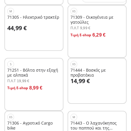
M
XS
71305 - Ηλεκτρικό τρακτέρ
71309 - Οικογένεια με
γατούλες
Στο καλάθι
44,99 €
Π.Λ.T
9,99 €
Στο καλάθι
Τιμή E-shop
6,29 €
S
XS
71251 - Βόλτα στην εξοχή
71444 - Βοσκός με
με αλπακά
προβατάκια
Στο καλάθι
14,99 €
Π.Λ.T
19,99 €
Στο καλάθι
Τιμή E-shop
8,99 €
XS
M
71306 - Αγροτικό Cargo
71443 - Ο λαχανόκηπος
bike
του παππού και της
Στο καλάθι