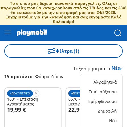
Το e-shop μας δέχεται κανονικά παραγγελίες. Όλες οι
παραγγελίες που θα καταχωρηθούν από τις 7/8 έως και τις 23/8
θα εκτελεστούν με την επιστροφή μας στις 24/8/2026.
Ευχαριστούμε για την κατανόηση και σας ευχόμαστε Καλό
Καλοκαίρι!
Φίλτρα (1)
Ταξινόμηση κατά
15 προϊόντα
-
Φάρμα Ζώων
Αλφαβητικά
Τιμή: αύξουσα
ΑΠΟΚΛΕΙΣΤΙΚΌ
M
ΑΠΟΚΛΕΙΣΤΙΚΌ
M
1031 - Επέκταση
6576 - Φορητός ιμάντας
Τιμή: φθίνουσα
Αγροκτήματος
μεταφοράς
Στο καλάθι
Στο καλάθι
19,99 €
22,99 €
Δημοφιλή
Νέα