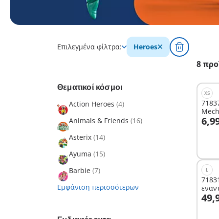
Επιλεγμένα φίλτρα:
Heroes
8 προ
Θεματικοί κόσμοι
XS
7183
Action Heroes
(4)
Mech
Σ
6,9
Animals & Friends
(16)
Asterix
(14)
Ayuma
(15)
Barbie
(7)
L
7183
Εμφάνιση περισσότερων
εναν
Σ
49,