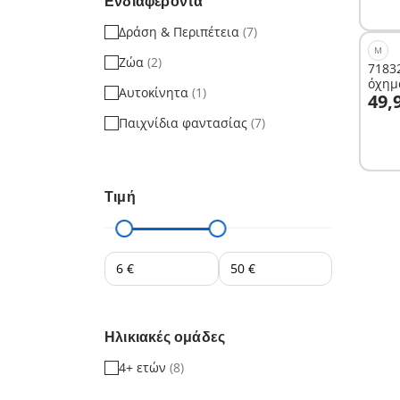
Ενδιαφέροντα
Δράση & Περιπέτεια
(7)
M
Ζώα
(2)
7183
όχημ
Αυτοκίνητα
(1)
Σ
49,
Παιχνίδια φαντασίας
(7)
Τιμή
Ηλικιακές ομάδες
4+ ετών
(8)