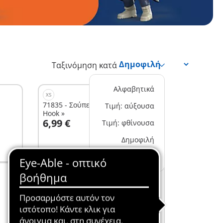
Ταξινόμηση κατά
Αλφαβητικά
XS
71835 - Σούπερ Ήρωες « Silver
Τιμή: αύξουσα
Hook »
Στο καλάθι
6,99 €
Τιμή: φθίνουσα
Δημοφιλή
Νέα
M
71833 - Σούπερ Ήρωες: Επίθεση με
drone στον κακό Νίντζα
Στο καλάθι
29,99 €