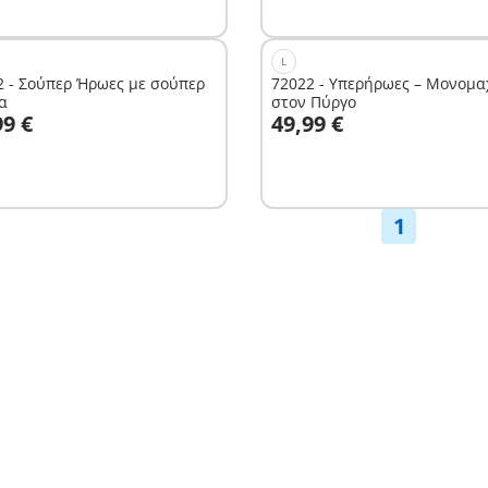
L
2 - Σούπερ Ήρωες με σούπερ
72022 - Υπερήρωες – Μονομα
α
στον Πύργο
το καλάθι
Στο καλάθι
99 €
49,99 €
1