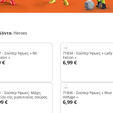
ϊόντα
-
Heroes
XS
7 - Σούπερ Ήρωες « Mr.
71834 - Σούπερ Ήρωες « Lady
anic »
Falcon »
το καλάθι
Στο καλάθι
9 €
6,99 €
XS
1 - Σούπερ Ήρωες: Μάχη
71836 - Σούπερ Ήρωες « Blue
τίον της γιγαντιαίας σαύρας
Voltage »
το καλάθι
Στο καλάθι
99 €
6,99 €