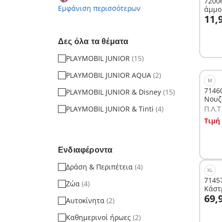
72006
Εμφάνιση περισσότερων
άμμο
Σ
11,
Δες όλα τα θέματα
PLAYMOBIL JUNIOR
(15)
PLAYMOBIL JUNIOR AQUA
(2)
M
71460
PLAYMOBIL JUNIOR & Disney
(15)
Νουζ
PLAYMOBIL JUNIOR & Tinti
(4)
Π.Λ.T
Σ
Τιμή
Ενδιαφέροντα
Δράση & Περιπέτεια
(4)
XL
71457
Ζώα
(4)
Κάστ
Σ
69,
Αυτοκίνητα
(2)
Καθημερινοί ήρωες
(2)