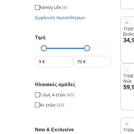
Family Life
(9)
Εμφάνιση περισσότερων
M
71691
βιολ
Τιμή
Σ
34,
L
71681
Νώε
Ηλικιακές ομάδες
Σ
59,
1 έως 4 ετών
(43)
4+ ετών
(43)
M
New & Exclusive
71694