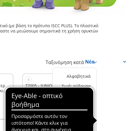
κό (με βάση το πρότυπο ISCC PLUS). Το πλαστικό
όμαστε να μειώσουμε σημαντικά τη χρήση ορυκτών
Ταξινόμηση κατά
Αλφαβητικά
S
τερ
72005 - JUNIOR: Παιχνίδια στην
Τιμή: αύξουσα
ου
άμμο με τον Παγωτατζή
Στο καλάθι
11,99 €
Τιμή: φθίνουσα
Δημοφιλή
Νέα
M