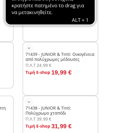
71459 - JUNIOR & Disney: Το πλοίο
της Μοάνα
Π.Λ.T
29,99 €
Στο καλάθι
23,99 €
Τιμή E-shop
M
71439 - JUNIOR & Tinti: Οικογένεια
από πολύχρωμες μέδουσες
Π.Λ.T
24,99 €
Στο καλάθι
19,99 €
Τιμή E-shop
M
στη
71438 - JUNIOR & Tinti:
Πολύχρωμο χταπόδι
Π.Λ.T
39,99 €
Στο καλάθι
31,99 €
Τιμή E-shop