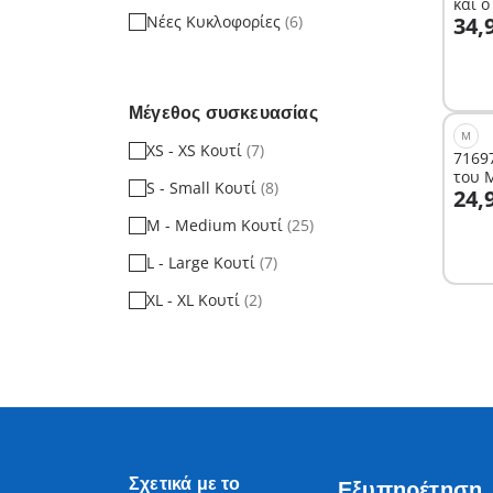
και 
Σ
Νέες Κυκλοφορίες
(6)
34,
Μέγεθος συσκευασίας
M
XS - XS Κουτί
(7)
71697
του 
S - Small Κουτί
(8)
Σ
24,
M - Medium Κουτί
(25)
L - Large Κουτί
(7)
XL - XL Κουτί
(2)
Σχετικά με το
Εξυπηρέτηση