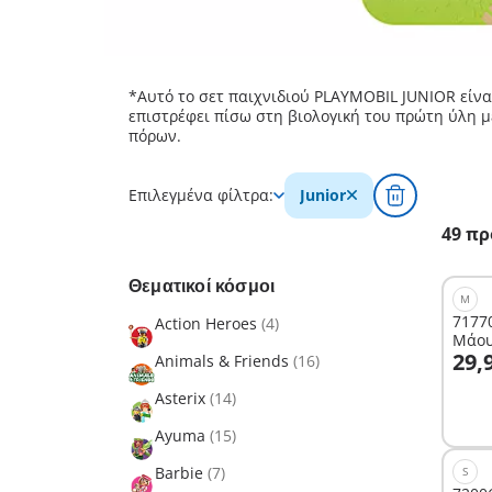
*Αυτό το σετ παιχνιδιού PLAYMOBIL JUNIOR είνα
επιστρέφει πίσω στη βιολογική του πρώτη ύλη 
πόρων.
Επιλεγμένα φίλτρα:
Junior
49 πρ
Θεματικοί κόσμοι
M
71770
Action Heroes
(4)
Μάου
Σ
29,
Animals & Friends
(16)
Asterix
(14)
Ayuma
(15)
Barbie
(7)
S