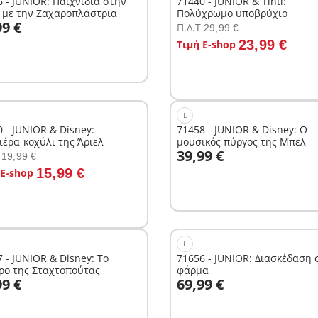
 - JUNIOR: Παιχνίδια στην
71440 - JUNIOR & Tinti:
 με την Ζαχαροπλάστρια
Πολύχρωμο υποβρύχιο
το καλάθι
99 €
Π.Λ.T
29,99 €
Στο καλάθι
23,99 €
Τιμή E-shop
L
 - JUNIOR & Disney:
71458 - JUNIOR & Disney: Ο
ιέρα-κοχύλι της Άριελ
μουσικός πύργος της Μπελ
Στο καλάθι
39,99 €
19,99 €
το καλάθι
15,99 €
 E-shop
L
 - JUNIOR & Disney: Το
71656 - JUNIOR: Διασκέδαση 
ρο της Σταχτοπούτας
φάρμα
το καλάθι
Στο καλάθι
99 €
69,99 €