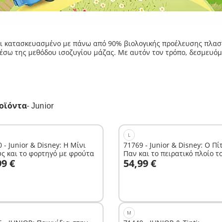
ι κατασκευασμένο με πάνω από 90% βιολογικής προέλευσης πλαστι
μέσω της μεθόδου ισοζυγίου μάζας. Με αυτόν τον τρόπο, δεσμευ
οϊόντα
-
Junior
L
 - Junior & Disney: Η Μίνι
71769 - Junior & Disney: Ο Πί
ς και το φορτηγό με φρούτα
Παν και το πειρατικό πλοίο τ
το καλάθι
99 €
54,99 €
Κάπτεν Χουκ
Δεν είναι
διαθέσιμο.
M