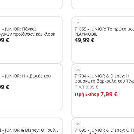
M
 - JUNIOR: Πάγκος
71655 - JUNIOR: Το πρώτο μο
ογικών προϊόντων και κλαρκ
PLAYMOBIL
το καλάθι
Στο καλάθι
99 €
49,99 €
XS
 - JUNIOR: Η κιβωτός του
71704 - JUNIOR & Disney: Η
φουσκωτή βαρκούλα του Τίγ
το καλάθι
99 €
Π.Λ.T
9,99 €
Στο καλάθι
7,99 €
Τιμή E-shop
XS
 - JUNIOR & Disney: Ο Γουίνι
71695 - JUNIOR & Disney: Ο Γ