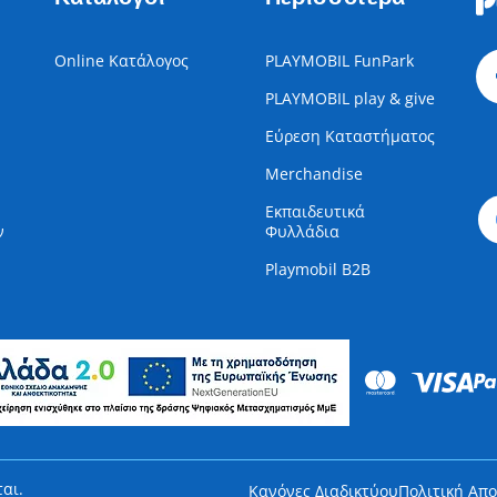
Online Κατάλογος
PLAYMOBIL FunPark
PLAYMOBIL play & give
Εύρεση Καταστήματος
Merchandise
Εκπαιδευτικά
ν
Φυλλάδια
Playmobil B2B
αι.
Κανόνες Διαδικτύου
Πολιτική Απ