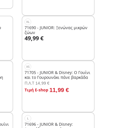
XL
υ
71690 - JUNIOR: Ξενώνας μικρών
ζώων
Στο καλάθι
49,99 €
XS
71705 - JUNIOR & Disney: Ο Γουίνι
ρη
και το Γουρουνάκι πάνε βαρκάδα
Π.Λ.T
14,99 €
Στο καλάθι
11,99 €
Τιμή E-shop
L
ουίνι
71696 - JUNIOR & Disney: