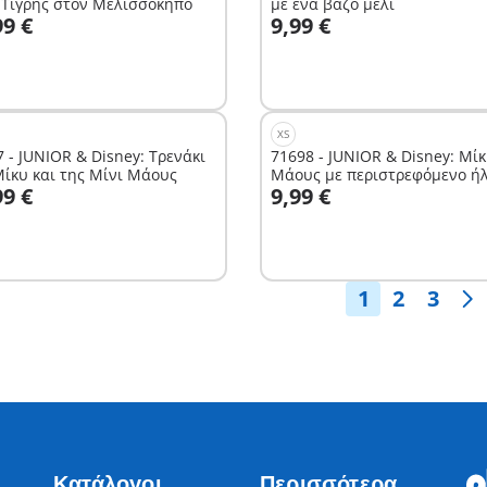
ο Τίγρης στον Μελισσόκηπο
με ένα βάζο μέλι
το καλάθι
Στο καλάθι
99 €
9,99 €
XS
 - JUNIOR & Disney: Τρενάκι
71698 - JUNIOR & Disney: Μί
Μίκυ και της Μίνι Μάους
Μάους με περιστρεφόμενο ήλ
το καλάθι
99 €
9,99 €
Δεν είναι
διαθέσιμο.
1
2
3
Κατάλογοι
Περισσότερα