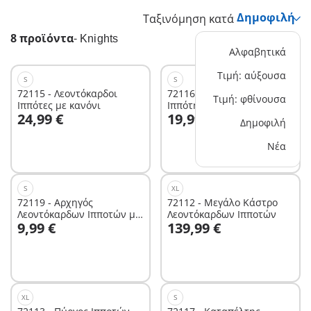
Ταξινόμηση κατά
8 προϊόντα
-
Knights
Αλφαβητικά
Τιμή: αύξουσα
S
S
72115 - Λεοντόκαρδοι
72116 - Λεοντόκαρδος
Τιμή: φθίνουσα
Ιππότες με κανόνι
Ιππότης και Τρολ με
Στο καλάθι
Στο καλάθι
24,99 €
19,99 €
θησαυρό
Δημοφιλή
Νέα
S
XL
72119 - Αρχηγός
72112 - Μεγάλο Κάστρο
Λεοντόκαρδων Ιπποτών με
Λεοντόκαρδων Ιπποτών
Στο καλάθι
Στο καλάθι
9,99 €
139,99 €
άλογο
XL
S