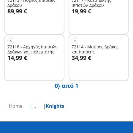
72113 - Πύργος Ιπποτών
72117 - Καταπέλτης
Δράκου
Ιπποτών Δράκου
Στο καλάθι
Στο καλάθι
89,99 €
19,99 €
S
M
72118 - Αρχηγός Ιπποτών
72114 - Μαύρος Δράκος
Δράκων και πολεμιστής
και Ιππότης
Στο καλάθι
Στο καλάθι
14,99 €
34,99 €
0} από 1
Home
...
Knights