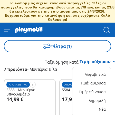
Το e-shop μας δέχεται κανονικά παραγγελίες. Όλες οι
παραγγελίες που θα καταχωρηθούν από τις 7/8 έως και τις 23/8
θα εκτελεστούν με την επιστροφή μας στις 24/8/2026.
Ευχαριστούμε για την κατανόηση και σας ευχόμαστε Καλό
Καλοκαίρι!
Φίλτρα (1)
Ταξινόμηση κατά
7 προϊόντα
-
Μοντέρνα Βίλα
Αλφαβητικά
Τιμή: αύξουσα
ΑΠΟΚΛΕΙΣΤΙΚΌ
S
ΑΠΟΚΛΕΙΣΤΙΚΌ
S
5583 - Μοντέρνο
5584 - Μοντέρνο καθιστικό
Τιμή: φθίνουσα
υπνοδωμάτιο
Στο καλάθι
Στο καλάθι
14,99 €
17,99 €
Δημοφιλή
Νέα