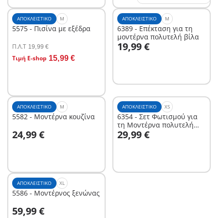
ΑΠΟΚΛΕΙΣΤΙΚΌ
M
ΑΠΟΚΛΕΙΣΤΙΚΌ
M
5575 - Πισίνα με εξέδρα
6389 - Επέκταση για τη
μοντέρνα πολυτελή βίλα
Στο καλάθι
19,99 €
Π.Λ.T
19,99 €
Στο καλάθι
Τιμή E-shop
15,99 €
ΑΠΟΚΛΕΙΣΤΙΚΌ
M
ΑΠΟΚΛΕΙΣΤΙΚΌ
XS
5582 - Μοντέρνα κουζίνα
6354 - Σετ Φωτισμού για
τη Μοντέρνα πολυτελή
Στο καλάθι
Στο καλάθι
24,99 €
29,99 €
βίλλα
ΑΠΟΚΛΕΙΣΤΙΚΌ
XL
5586 - Μοντέρνος ξενώνας
Στο καλάθι
59,99 €