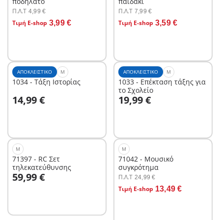
ποδήλατο
παιδάκι
Π.Λ.T
Π.Λ.T
4,99 €
7,99 €
Στο καλάθι
Στο καλάθι
Τιμή E-shop
3,99 €
Τιμή E-shop
3,59 €
ΑΠΟΚΛΕΙΣΤΙΚΌ
M
ΑΠΟΚΛΕΙΣΤΙΚΌ
M
1034 - Τάξη Ιστορίας
1033 - Επέκταση τάξης για
το Σχολείο
Στο καλάθι
Στο καλάθι
14,99 €
19,99 €
M
M
71397 - RC Σετ
71042 - Μουσικό
τηλεκατεύθυνσης
συγκρότημα
Στο καλάθι
59,99 €
Π.Λ.T
24,99 €
Στο καλάθι
Τιμή E-shop
13,49 €