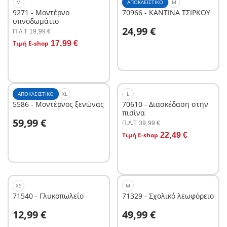
M
ΑΠΟΚΛΕΙΣΤΙΚΌ
M
9271 - Μοντέρνο
70966 - ΚΑΝΤΙΝΑ ΤΣΙΡΚΟΥ
υπνοδωμάτιο
Στο καλάθι
24,99 €
Π.Λ.T
19,99 €
Στο καλάθι
Τιμή E-shop
17,99 €
ΑΠΟΚΛΕΙΣΤΙΚΌ
XL
L
5586 - Μοντέρνος ξενώνας
70610 - Διασκέδαση στην
πισίνα
Στο καλάθι
59,99 €
Π.Λ.T
39,99 €
Στο καλάθι
Τιμή E-shop
22,49 €
XS
M
71540 - Γλυκοπωλείο
71329 - Σχολικό λεωφόρειο
Στο καλάθι
Στο καλάθι
12,99 €
49,99 €