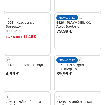
S
ΑΠΟΚΛΕΙΣΤΙΚΌ
XL
1026 - Κατάστημα
6629 - PLAYMOBIL XXL
βρεφικών
Άγιος Βασίλης
Στο καλάθι
79,99 €
Π.Λ.T
22,99 €
Στο καλάθι
Τιμή E-shop
16,19 €
XS
ΑΠΟΚΛΕΙΣΤΙΚΌ
XL
71480 - Παιδάκι με καρτ
6571 - Πλυντήριο
αυτοκινήτων
Στο καλάθι
Στο καλάθι
4,99 €
39,99 €
XS
XS
70601 - Εκδρομή με το
71245 - Διασώστης και