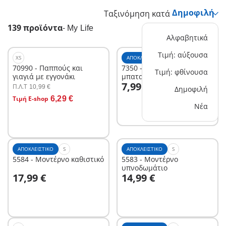
Ταξινόμηση κατά
139 προϊόντα
-
My Life
Αλφαβητικά
Τιμή: αύξουσα
XS
ΑΠΟΚΛΕΙΣΤΙΚΌ
XS
70990 - Παππούς και
7350 - Υποβρύχιο μοτεράκι
Τιμή: φθίνουσα
γιαγιά με εγγονάκι
μπαταρίας
Στο καλάθι
7,99 €
Π.Λ.T
10,99 €
Δημοφιλή
Στο καλάθι
Τιμή E-shop
6,29 €
Νέα
ΑΠΟΚΛΕΙΣΤΙΚΌ
S
ΑΠΟΚΛΕΙΣΤΙΚΌ
S
5584 - Μοντέρνο καθιστικό
5583 - Μοντέρνο
υπνοδωμάτιο
Στο καλάθι
Στο καλάθι
17,99 €
14,99 €