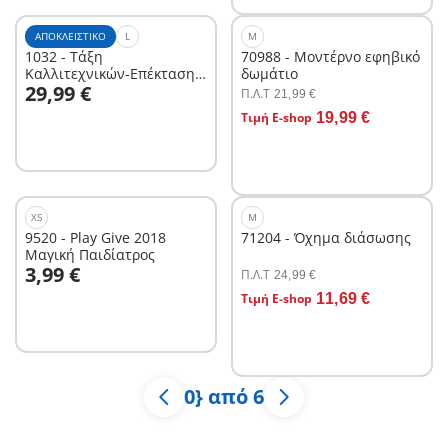
ΑΠΟΚΛΕΙΣΤΙΚΌ
L
M
1032 - Τάξη
70988 - Μοντέρνο εφηβικό
Καλλιτεχνικών-Επέκταση
δωμάτιο
Στο καλάθι
29,99 €
για το Σχολείο
Π.Λ.T
21,99 €
Στο καλάθι
Τιμή E-shop
19,99 €
XS
M
9520 - Play Give 2018
71204 - Όχημα διάσωσης
Μαγική Παιδίατρος
Στο καλάθι
3,99 €
Π.Λ.T
24,99 €
Στο καλάθι
Τιμή E-shop
11,69 €
0} από 6