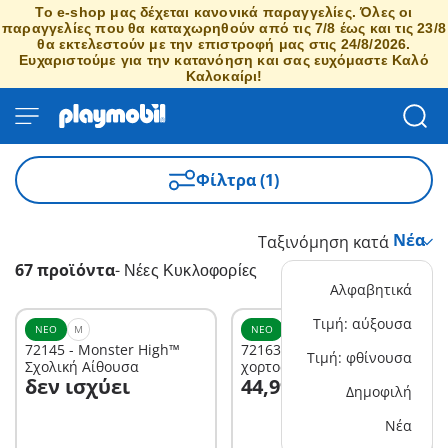
Το e-shop μας δέχεται κανονικά παραγγελίες. Όλες οι
παραγγελίες που θα καταχωρηθούν από τις 7/8 έως και τις 23/8
θα εκτελεστούν με την επιστροφή μας στις 24/8/2026.
Ευχαριστούμε για την κατανόηση και σας ευχόμαστε Καλό
Καλοκαίρι!
Φίλτρα (1)
Ταξινόμηση κατά
67 προϊόντα
-
Νέες Κυκλοφορίες
Αλφαβητικά
Τιμή: αύξουσα
ΝΈΟ
M
ΝΈΟ
M
72145 - Monster High™
72163 - Μικρό τρακτέρ με
Τιμή: φθίνουσα
Σχολική Αίθουσα
χορτοσυλλέκτη
Στο καλάθι
δεν ισχύει
44,99 €
Δημοφιλή
Δεν είναι
Νέα
διαθέσιμο.