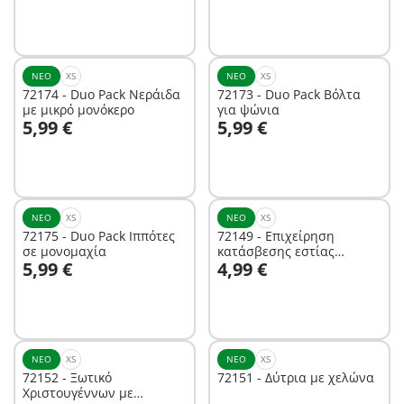
Δεν είναι
διαθέσιμο.
ΝΈΟ
XS
ΝΈΟ
XS
72174 - Duo Pack Νεράιδα
72173 - Duo Pack Βόλτα
με μικρό μονόκερο
για ψώνια
Στο καλάθι
Στο καλάθι
5,99 €
5,99 €
ΝΈΟ
XS
ΝΈΟ
XS
72175 - Duo Pack Ιππότες
72149 - Επιχείρηση
σε μονομαχία
κατάσβεσης εστίας
Στο καλάθι
Στο καλάθι
5,99 €
4,99 €
φωτιάς
ΝΈΟ
XS
ΝΈΟ
XS
72152 - Ξωτικό
72151 - Δύτρια με χελώνα
Χριστουγέννων με
Στο καλάθι
Στο καλάθι