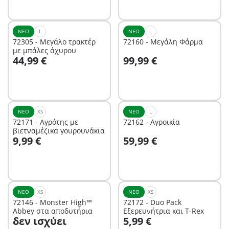
διαθέσιμο.
ΝΈΟ
L
ΝΈΟ
L
72305 - Μεγάλο τρακτέρ
72160 - Μεγάλη Φάρμα
με μπάλες άχυρου
Στο καλάθι
Στο καλάθι
44,99 €
99,99 €
ΝΈΟ
XS
ΝΈΟ
L
72171 - Αγρότης με
72162 - Αγροικία
βιετναμέζικα γουρουνάκια
Στο καλάθι
Στο καλάθι
9,99 €
59,99 €
ΝΈΟ
XS
ΝΈΟ
XS
72146 - Monster High™
72172 - Duo Pack
Abbey στα αποδυτήρια
Εξερευνήτρια και T-Rex
Στο καλάθι
δεν ισχύει
5,99 €