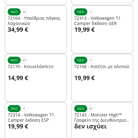
ΝΈΟ
M
ΝΈΟ
S
72164 - Υπαίθριος πάγκος
72313 - Volkswagen T1
λαχανικών
Camper Έκδοση GER
Στο καλάθι
Στο καλάθι
34,99 €
19,99 €
ΝΈΟ
XS
ΝΈΟ
S
72170 - Κουνελόσπιτο
72168 - Κοτέτσι με αλεπού
Στο καλάθι
Στο καλάθι
14,99 €
19,99 €
ΝΈΟ
S
ΝΈΟ
M
72314 - Volkswagen T1
72143 - Monster High™
Camper έκδοση ESP
Γραφείο της Διευθύντριας
Στο καλάθι
19,99 €
δεν ισχύει
Bloodgood
Δεν είναι