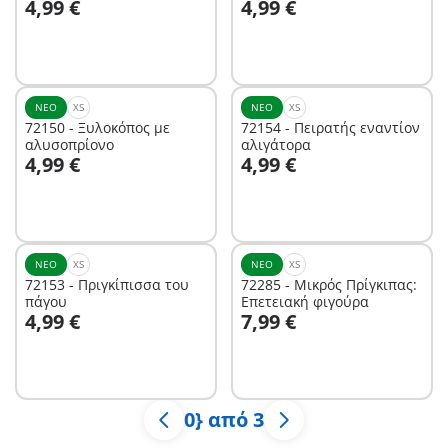
4,99 €
4,99 €
μπισκότα
ΝΈΟ
XS
ΝΈΟ
XS
72150 - Ξυλοκόπος με
72154 - Πειρατής εναντίον
αλυσοπρίονο
αλιγάτορα
Στο καλάθι
Στο καλάθι
4,99 €
4,99 €
ΝΈΟ
XS
ΝΈΟ
XS
72153 - Πριγκίπισσα του
72285 - Μικρός Πρίγκιπας:
πάγου
Επετειακή φιγούρα
Στο καλάθι
Στο καλάθι
4,99 €
7,99 €
0} από 3