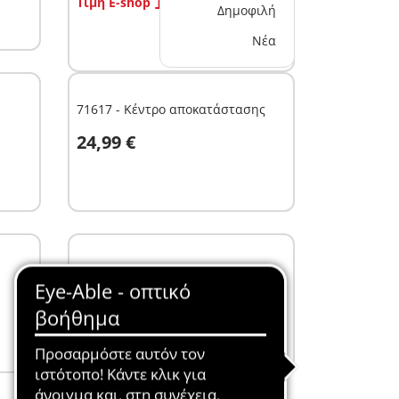
13,49 €
Τιμή E-shop
Δημοφιλή
Νέα
71617 - Κέντρο αποκατάστασης
Στο καλάθι
24,99 €
71618 - Δωμάτιο μαγνητικής
τομογραφίας
Στο καλάθι
19,99 €