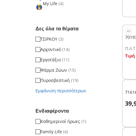
My Life
(4)
Δες όλα τα θέματα
XS
7019
ΤΣΙΡΚΟΥ
(3)
Π.Λ.T
Αρχοντικό
(14)
Σ
Τιμή
Εργοτάξιο
(11)
Φάρμα Ζώων
(15)
Πυροσβεστική
(19)
Εμφάνιση περισσότερων
71616
Σ
39,
Ενδιαφέροντα
Καθημερινοί ήρωες
(1)
Family Life
(4)