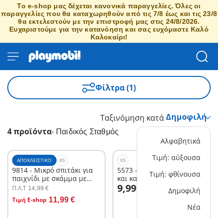
Το e-shop μας δέχεται κανονικά παραγγελίες. Όλες οι
παραγγελίες που θα καταχωρηθούν από τις 7/8 έως και τις 23/8
θα εκτελεστούν με την επιστροφή μας στις 24/8/2026.
Ευχαριστούμε για την κατανόηση και σας ευχόμαστε Καλό
Καλοκαίρι!
Φίλτρα (1)
Ταξινόμηση κατά
4 προϊόντα
-
Παιδικός Σταθμός
Αλφαβητικά
Τιμή: αύξουσα
ΑΠΟΚΛΕΙΣΤΙΚΌ
XS
XS
9814 - Μικρό σπιτάκι για
5573 - Μαμά με δίδυμα
Τιμή: φθίνουσα
παιχνίδι με σκάμμα με
και καροτσάκι
Στο καλάθι
9,99 €
άμμο
Π.Λ.T
14,99 €
Δημοφιλή
Στο καλάθι
Τιμή E-shop
11,99 €
Νέα