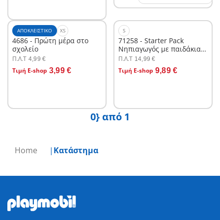
ΑΠΟΚΛΕΙΣΤΙΚΌ
XS
S
4686 - Πρώτη μέρα στο
71258 - Starter Pack
σχολείο
Νηπιαγωγός με παιδάκια
και καροτσάκι
Π.Λ.T
Π.Λ.T
4,99 €
14,99 €
Στο καλάθι
Στο καλάθι
Τιμή E-shop
3,99 €
Τιμή E-shop
9,89 €
0} από 1
Home
Κατάστημα