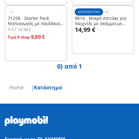
S
ΑΠΟΚΛΕΙΣΤΙΚΌ
XS
71258 - Starter Pack
9814 - Μικρό σπιτάκι για
Νηπιαγωγός με παιδάκια
παιχνίδι με σκάμμα με
Στο καλάθι
14,99 €
και καροτσάκι
άμμο
Π.Λ.T
14,99 €
Στο καλάθι
Τιμή E-shop
9,89 €
0} από 1
Home
Κατάστημα