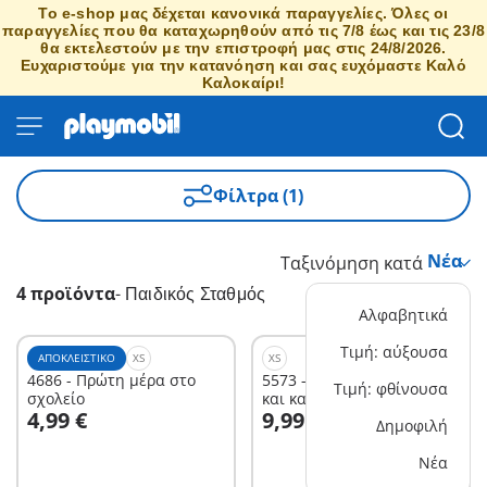
Το e-shop μας δέχεται κανονικά παραγγελίες. Όλες οι
παραγγελίες που θα καταχωρηθούν από τις 7/8 έως και τις 23/8
θα εκτελεστούν με την επιστροφή μας στις 24/8/2026.
Ευχαριστούμε για την κατανόηση και σας ευχόμαστε Καλό
Καλοκαίρι!
Φίλτρα (1)
Ταξινόμηση κατά
4 προϊόντα
-
Παιδικός Σταθμός
Αλφαβητικά
Τιμή: αύξουσα
ΑΠΟΚΛΕΙΣΤΙΚΌ
XS
XS
4686 - Πρώτη μέρα στο
5573 - Μαμά με δίδυμα
Τιμή: φθίνουσα
σχολείο
και καροτσάκι
Στο καλάθι
4,99 €
9,99 €
Δημοφιλή
Δεν είναι
Νέα
διαθέσιμο.