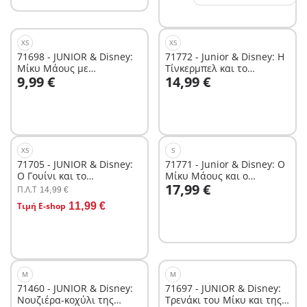
XS
XS
71698 - JUNIOR & Disney:
71772 - Junior & Disney: Η
Μίκυ Μάους με
Τίνκερμπελ και το
Στο καλάθι
9,99 €
14,99 €
περιστρεφόμενο ήλιο
νεραϊδένιο λουλούδι
Δεν είναι
διαθέσιμο.
XS
S
71705 - JUNIOR & Disney:
71771 - Junior & Disney: Ο
Ο Γουίνι και το
Μίκυ Μάους και ο
Στο καλάθι
17,99 €
Γουρουνάκι πάνε βαρκάδα
διαστημικός πύραυλος
Π.Λ.T
14,99 €
Στο καλάθι
Τιμή E-shop
11,99 €
M
M
71460 - JUNIOR & Disney:
71697 - JUNIOR & Disney:
Νουζιέρα-κοχύλι της
Τρενάκι του Μίκυ και της
Στο καλάθι