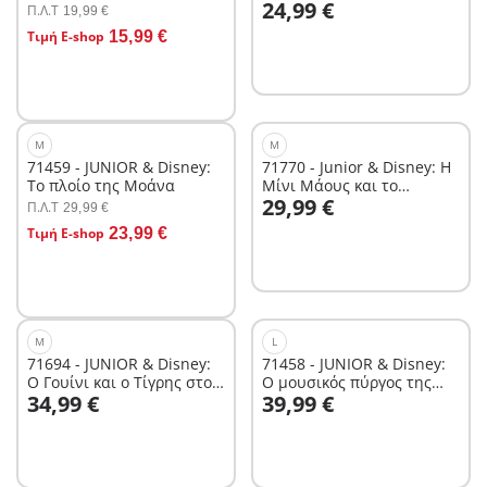
24,99 €
Άριελ
Μίνι Μάους
Π.Λ.T
19,99 €
Στο καλάθι
Τιμή E-shop
15,99 €
M
M
71459 - JUNIOR & Disney:
71770 - Junior & Disney: Η
Το πλοίο της Μοάνα
Μίνι Μάους και το
Στο καλάθι
29,99 €
φορτηγό με φρούτα
Π.Λ.T
29,99 €
Στο καλάθι
Τιμή E-shop
23,99 €
M
L
71694 - JUNIOR & Disney:
71458 - JUNIOR & Disney:
Ο Γουίνι και ο Τίγρης στον
Ο μουσικός πύργος της
Στο καλάθι
Στο καλάθι
34,99 €
39,99 €
Μελισσόκηπο
Μπελ