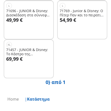
L
L
71696 - JUNIOR & Disney:
71769 - Junior & Disney: Ο
Διασκέδαση στα σύννεφα
Πίτερ Παν και το πειρατικό
Στο καλάθι
49,99 €
54,99 €
με τον Μίκυ και τη Μίνι
πλοίο του Κάπτεν Χουκ
Μάους
Δεν είναι
διαθέσιμο.
XL
71457 - JUNIOR & Disney:
Το Κάστρο της
Στο καλάθι
69,99 €
Σταχτοπούτας
0} από 1
Home
Κατάστημα