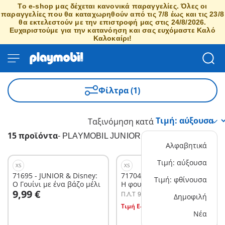
Το e-shop μας δέχεται κανονικά παραγγελίες. Όλες οι
παραγγελίες που θα καταχωρηθούν από τις 7/8 έως και τις 23/8
θα εκτελεστούν με την επιστροφή μας στις 24/8/2026.
Ευχαριστούμε για την κατανόηση και σας ευχόμαστε Καλό
Καλοκαίρι!
Φίλτρα (1)
Ταξινόμηση κατά
15 προϊόντα
-
PLAYMOBIL JUNIOR & Disney
Αλφαβητικά
Τιμή: αύξουσα
XS
XS
71695 - JUNIOR & Disney:
71704 - JUNIOR & Disney:
Τιμή: φθίνουσα
Ο Γουίνι με ένα βάζο μέλι
Η φουσκωτή βαρκούλα
Στο καλάθι
9,99 €
του Τίγρη
Π.Λ.T
9,99 €
Δημοφιλή
Στο καλάθι
Τιμή E-shop
7,99 €
Νέα