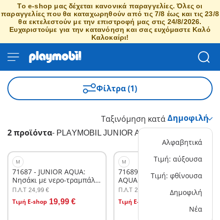
Το e-shop μας δέχεται κανονικά παραγγελίες. Όλες οι
παραγγελίες που θα καταχωρηθούν από τις 7/8 έως και τις 23/8
θα εκτελεστούν με την επιστροφή μας στις 24/8/2026.
Ευχαριστούμε για την κατανόηση και σας ευχόμαστε Καλό
Καλοκαίρι!
Φίλτρα (1)
Ταξινόμηση κατά
2 προϊόντα
-
PLAYMOBIL JUNIOR AQUA
Αλφαβητικά
Τιμή: αύξουσα
M
M
71687 - JUNIOR AQUA:
71689 - JUNIOR
Τιμή: φθίνουσα
Νησάκι με νερο-τραμπάλα
AQUA:Παίζοντας με τα
και βαρκούλα
ζωάκια της θάλασσας
Π.Λ.T
Π.Λ.T
24,99 €
21,99 €
Δημοφιλή
Στο καλάθι
Στο καλάθι
Τιμή E-shop
19,99 €
Τιμή E-shop
17,59 €
Νέα