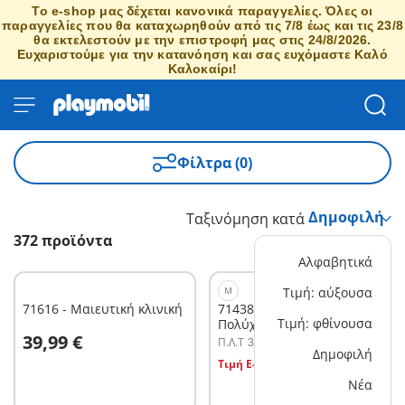
Το e-shop μας δέχεται κανονικά παραγγελίες. Όλες οι
παραγγελίες που θα καταχωρηθούν από τις 7/8 έως και τις 23/8
θα εκτελεστούν με την επιστροφή μας στις 24/8/2026.
Ευχαριστούμε για την κατανόηση και σας ευχόμαστε Καλό
Καλοκαίρι!
Φίλτρα (0)
Ταξινόμηση κατά
372 προϊόντα
Αλφαβητικά
M
Τιμή: αύξουσα
71616 - Μαιευτική κλινική
71438 - JUNIOR & Tinti:
Τιμή: φθίνουσα
Πολύχρωμο χταπόδι
Στο καλάθι
39,99 €
Π.Λ.T
39,99 €
Στο καλάθι
Δημοφιλή
Τιμή E-shop
31,99 €
Νέα