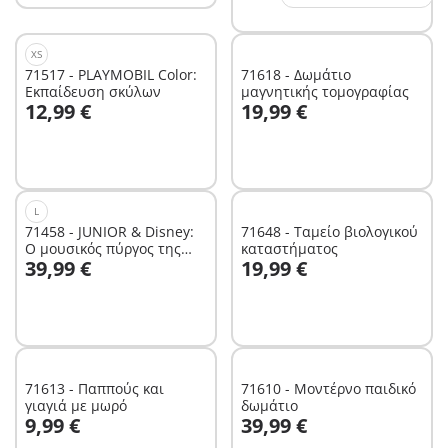
XS
71517 - PLAYMOBIL Color:
71618 - Δωμάτιο
Εκπαίδευση σκύλων
μαγνητικής τομογραφίας
Στο καλάθι
Στο καλάθι
12,99 €
19,99 €
L
71458 - JUNIOR & Disney:
71648 - Ταμείο βιολογικού
Ο μουσικός πύργος της
καταστήματος
Στο καλάθι
Στο καλάθι
39,99 €
19,99 €
Μπελ
71613 - Παππούς και
71610 - Μοντέρνο παιδικό
γιαγιά με μωρό
δωμάτιο
Στο καλάθι
Στο καλάθι
9,99 €
39,99 €