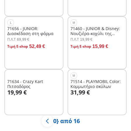
L
M
71656 - JUNIOR:
71460 - JUNIOR & Disney:
Διασκέδαση στη φάρμα
Νουζιέρα-κοχύλι της
Άριελ
Π.Λ.T
Π.Λ.T
69,99 €
19,99 €
Στο καλάθι
Στο καλάθι
Τιμή E-shop
52,49 €
Τιμή E-shop
15,99 €
M
71634 - Crazy Kart
71514 - PLAYMOBIL Color:
Πιτσαδόρος
Κομμωτήριο σκύλων
Στο καλάθι
Στο καλάθι
19,99 €
31,99 €
0} από 16