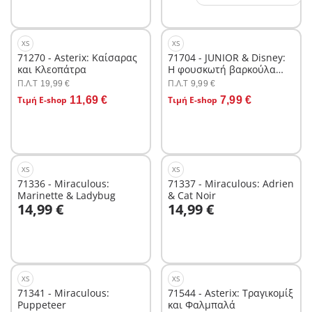
XS
XS
71270 - Asterix: Καίσαρας
71704 - JUNIOR & Disney:
και Κλεοπάτρα
Η φουσκωτή βαρκούλα
του Τίγρη
Π.Λ.T
Π.Λ.T
19,99 €
9,99 €
Στο καλάθι
Στο καλάθι
Τιμή E-shop
11,69 €
Τιμή E-shop
7,99 €
XS
XS
71336 - Miraculous:
71337 - Miraculous: Adrien
Marinette & Ladybug
& Cat Noir
Στο καλάθι
Στο καλάθι
14,99 €
14,99 €
XS
XS
71341 - Miraculous:
71544 - Asterix: Τραγικομίξ
Puppeteer
και Φαλμπαλά
Στο καλάθι