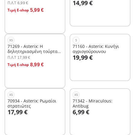
14,99 €
Π.Λ.T
6,99 €
Στο καλάθι
Τιμή E-shop
5,99 €
XS
S
71269 - Asterix: Η
71160 - Asterix: Κυνήγι
δηλητηριασμένη τούρτα
αγριογούρουνου
Στο καλάθι
19,99 €
του Πυραμιδονίς
Π.Λ.T
17,99 €
Στο καλάθι
Τιμή E-shop
8,99 €
XS
XS
70934 - Asterix: Ρωμαίοι
71342 - Miraculous:
στρατιώτες
Antibug
Στο καλάθι
Στο καλάθι
17,99 €
6,99 €