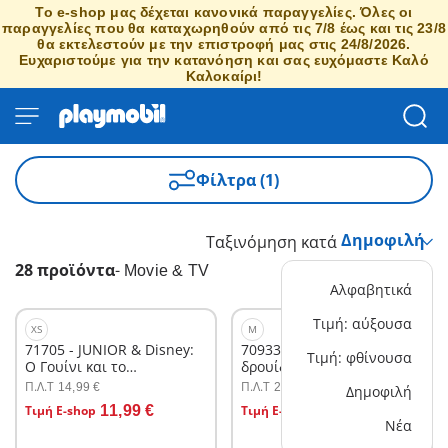
Το e-shop μας δέχεται κανονικά παραγγελίες. Όλες οι
παραγγελίες που θα καταχωρηθούν από τις 7/8 έως και τις 23/8
θα εκτελεστούν με την επιστροφή μας στις 24/8/2026.
Ευχαριστούμε για την κατανόηση και σας ευχόμαστε Καλό
Καλοκαίρι!
Φίλτρα (1)
Ταξινόμηση κατά
28 προϊόντα
-
Movie & TV
Αλφαβητικά
Τιμή: αύξουσα
XS
M
71705 - JUNIOR & Disney:
70933 - Asterix: Ο
Τιμή: φθίνουσα
Ο Γουίνι και το
δρουίδης Πανοραμίξ
Γουρουνάκι πάνε βαρκάδα
Π.Λ.T
Π.Λ.T
14,99 €
26,99 €
Δημοφιλή
Στο καλάθι
Στο καλάθι
Τιμή E-shop
11,99 €
Τιμή E-shop
13,49 €
Νέα