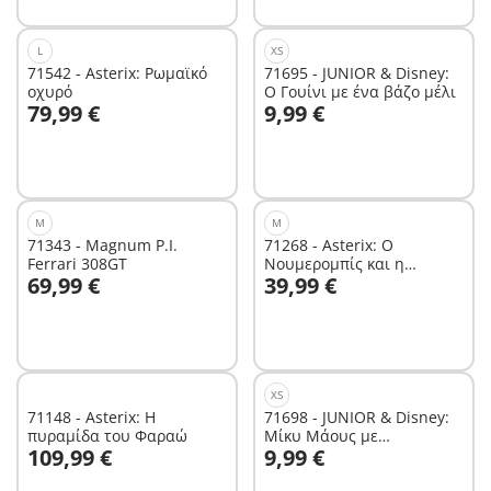
L
XS
71542 - Asterix: Ρωμαϊκό
71695 - JUNIOR & Disney:
οχυρό
Ο Γουίνι με ένα βάζο μέλι
Στο καλάθι
Στο καλάθι
79,99 €
9,99 €
M
M
71343 - Magnum P.I.
71268 - Asterix: Ο
Ferrari 308GT
Νουμερομπίς και η
Στο καλάθι
Στο καλάθι
69,99 €
39,99 €
κατασκευή του Παλατιού
XS
71148 - Asterix: Η
71698 - JUNIOR & Disney:
πυραμίδα του Φαραώ
Μίκυ Μάους με
Στο καλάθι
109,99 €
9,99 €
περιστρεφόμενο ήλιο
Δεν είναι