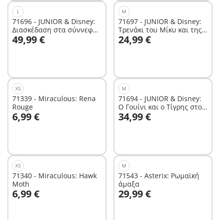
L
M
71696 - JUNIOR & Disney:
71697 - JUNIOR & Disney:
Διασκέδαση στα σύννεφα
Τρενάκι του Μίκυ και της
Στο καλάθι
Στο καλάθι
49,99 €
24,99 €
με τον Μίκυ και τη Μίνι
Μίνι Μάους
Μάους
XS
M
71339 - Miraculous: Rena
71694 - JUNIOR & Disney:
Rouge
Ο Γουίνι και ο Τίγρης στον
Στο καλάθι
Στο καλάθι
6,99 €
34,99 €
Μελισσόκηπο
XS
M
71340 - Miraculous: Hawk
71543 - Asterix: Ρωμαϊκή
Moth
άμαξα
Στο καλάθι
Στο καλάθι
6,99 €
29,99 €