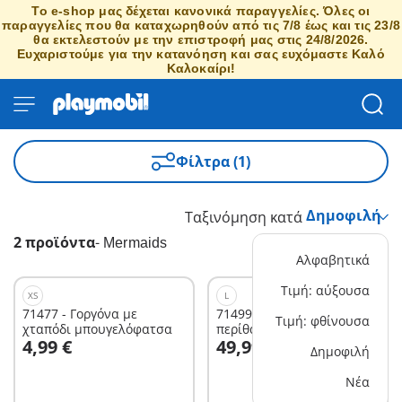
Το e-shop μας δέχεται κανονικά παραγγελίες. Όλες οι
παραγγελίες που θα καταχωρηθούν από τις 7/8 έως και τις 23/8
θα εκτελεστούν με την επιστροφή μας στις 24/8/2026.
Ευχαριστούμε για την κατανόηση και σας ευχόμαστε Καλό
Καλοκαίρι!
Φίλτρα (1)
Ταξινόμηση κατά
2 προϊόντα
-
Mermaids
Αλφαβητικά
Τιμή: αύξουσα
XS
L
71477 - Γοργόνα με
71499 - Κέντρο
Τιμή: φθίνουσα
χταπόδι μπουγελόφατσα
περίθαλψης
Στο καλάθι
Στο καλάθι
4,99 €
49,99 €
υποθαλάσσιων ζώων
Δημοφιλή
Νέα