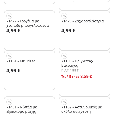
XS
XS
71477 - Γοργόνα με
71479 - Ζαχαροπλάστρια
χταπόδι μπουγελόφατσα
Στο καλάθι
Στο καλάθι
4,99 €
4,99 €
XS
XS
71161 - Mr. Pizza
71169 - Πρίγκιπας-
βάτραχος
Στο καλάθι
4,99 €
Π.Λ.T
4,99 €
Στο καλάθι
Τιμή E-shop
3,59 €
XS
XS
71481 - Νίντζα με
71162 - Αστυνομικός με
εξοπλισμό μάχης
σκύλο-ανιχνευτή
Στο καλάθι
Στο καλάθι