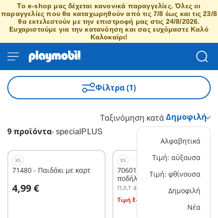
Το e-shop μας δέχεται κανονικά παραγγελίες. Όλες οι
παραγγελίες που θα καταχωρηθούν από τις 7/8 έως και τις 23/8
θα εκτελεστούν με την επιστροφή μας στις 24/8/2026.
Ευχαριστούμε για την κατανόηση και σας ευχόμαστε Καλό
Καλοκαίρι!
Φίλτρα (1)
Ταξινόμηση κατά
9 προϊόντα
-
specialPLUS
Αλφαβητικά
Τιμή: αύξουσα
XS
XS
71480 - Παιδάκι με καρτ
70601 - Εκδρομή με το
Τιμή: φθίνουσα
ποδήλατο
Στο καλάθι
4,99 €
Π.Λ.T
4,99 €
Δημοφιλή
Στο καλάθι
Τιμή E-shop
3,99 €
Νέα