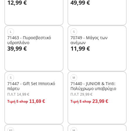
12,99 €
49,99 €
Πειρατών"
L
S
71463 - Πυροσβεστικό
70749 - Μάγος των
υδροπλάνο
ανέμων
Στο καλάθι
39,99 €
11,99 €
Δεν είναι
διαθέσιμο.
S
M
71447 - Gift Set Ιπποτικό
71440 - JUNIOR & Tinti:
πάρτυ
Πολύχρωμο υποβρύχιο
Π.Λ.T
Π.Λ.T
14,99 €
29,99 €
Στο καλάθι
Τιμή E-shop
11,69 €
Τιμή E-shop
23,99 €
Δεν είναι
διαθέσιμο.
XS
M