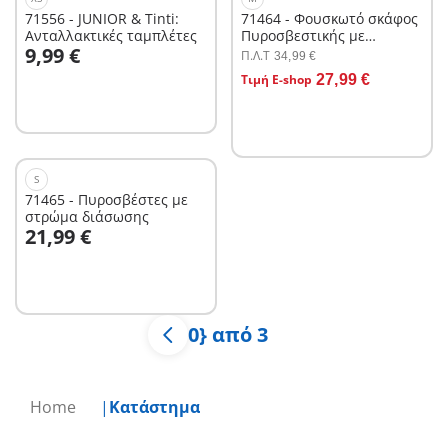
71556 - JUNIOR & Tinti:
71464 - Φουσκωτό σκάφος
Ανταλλακτικές ταμπλέτες
Πυροσβεστικής με
Στο καλάθι
9,99 €
θαλάσσιο scooter
Π.Λ.T
34,99 €
Στο καλάθι
Τιμή E-shop
27,99 €
S
71465 - Πυροσβέστες με
στρώμα διάσωσης
Στο καλάθι
21,99 €
0} από 3
Home
Κατάστημα