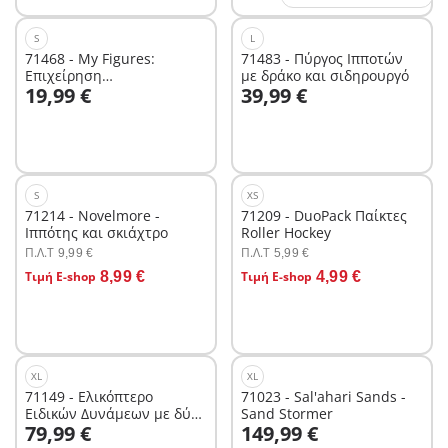
S
L
71468 - My Figures:
71483 - Πύργος Ιπποτών
Επιχείρηση
με δράκο και σιδηρουργό
Στο καλάθι
Στο καλάθι
19,99 €
39,99 €
Πυροσβεστικής
S
XS
71214 - Novelmore -
71209 - DuoPack Παίκτες
Ιππότης και σκιάχτρο
Roller Hockey
Π.Λ.T
Π.Λ.T
9,99 €
5,99 €
Στο καλάθι
Στο καλάθι
Τιμή E-shop
8,99 €
Τιμή E-shop
4,99 €
XL
XL
71149 - Ελικόπτερο
71023 - Sal'ahari Sands -
Ειδικών Δυνάμεων με δύο
Sand Stormer
Στο καλάθι
Στο καλάθι
79,99 €
149,99 €
έλικες