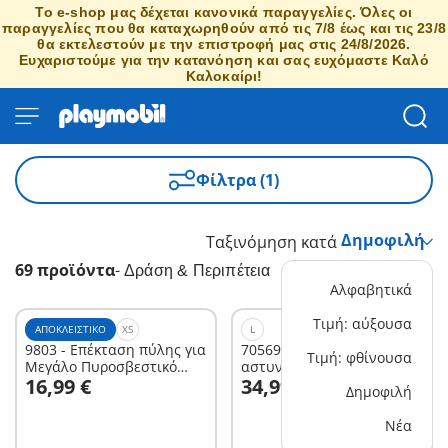
Το e-shop μας δέχεται κανονικά παραγγελίες. Όλες οι
παραγγελίες που θα καταχωρηθούν από τις 7/8 έως και τις 23/8
θα εκτελεστούν με την επιστροφή μας στις 24/8/2026.
Ευχαριστούμε για την κατανόηση και σας ευχόμαστε Καλό
Καλοκαίρι!
Φίλτρα (1)
Ταξινόμηση κατά
69 προϊόντα
-
Δράση & Περιπέτεια
Αλφαβητικά
Τιμή: αύξουσα
ΑΠΟΚΛΕΙΣΤΙΚΌ
XS
L
9803 - Επέκταση πύλης για
70569 - Εναέρια
Τιμή: φθίνουσα
Μεγάλο Πυροσβεστικό
αστυνομική καταδίωξη
Στο καλάθι
Στο καλάθι
16,99 €
34,99 €
Σταθμό (9462)
Δημοφιλή
Νέα