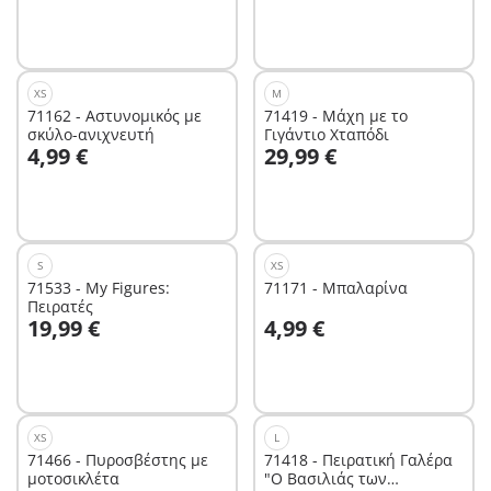
XS
M
71162 - Αστυνομικός με
71419 - Μάχη με το
σκύλο-ανιχνευτή
Γιγάντιο Χταπόδι
Στο καλάθι
Στο καλάθι
4,99 €
29,99 €
S
XS
71533 - My Figures:
71171 - Μπαλαρίνα
Πειρατές
Στο καλάθι
Στο καλάθι
19,99 €
4,99 €
XS
L
71466 - Πυροσβέστης με
71418 - Πειρατική Γαλέρα
μοτοσικλέτα
"Ο Βασιλιάς των
Στο καλάθι
Στο καλάθι