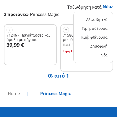
Ταξινόμηση κατά
2 προϊόντα
-
Princess Magic
Αλφαβητικά
Τιμή: αύξουσα
L
M
71246 - Πριγκίπισσες και
71586 - Δρακομαμά με το
Τιμή: φθίνουσα
άμαξα με πήγασο
μικρό της
Στο καλάθι
39,99 €
Π.Λ.T
24,99 €
Δημοφιλή
Στο καλάθι
Τιμή E-shop
19,99 €
Νέα
0} από 1
Home
...
Princess Magic