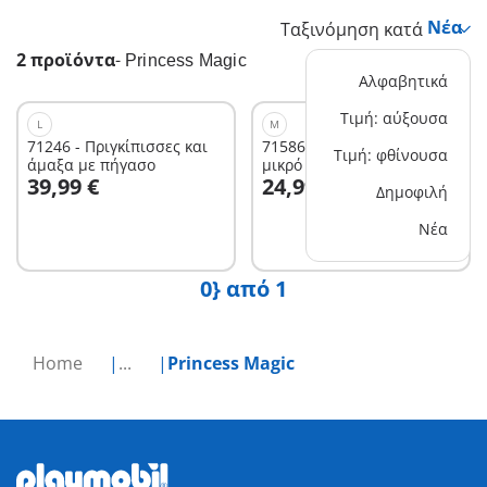
Ταξινόμηση κατά
2 προϊόντα
-
Princess Magic
Αλφαβητικά
Τιμή: αύξουσα
L
M
71246 - Πριγκίπισσες και
71586 - Δρακομαμά με το
Τιμή: φθίνουσα
άμαξα με πήγασο
μικρό της
Στο καλάθι
Στο καλάθι
39,99 €
24,99 €
Δημοφιλή
Νέα
0} από 1
Home
...
Princess Magic