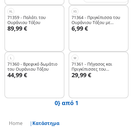
XL
XS
71359 - Παλάτι του
71364 - Πριγκίπισσα του
Ουράνιου Τόξου
Ουράνιου Τόξου με
Στο καλάθι
Στο καλάθι
89,99 €
6,99 €
σβούρα
L
M
71360 - Βρεφικό δωμάτιο
71361 - Πήγασος και
του Ουράνιου Τόξου
Πριγκίπισσες του
Στο καλάθι
Στο καλάθι
44,99 €
29,99 €
Ουράνιου Τόξου
0} από 1
Home
Κατάστημα