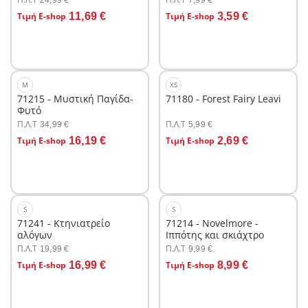
24,99 €
7,99 €
Στο καλάθι
Στο καλάθι
Τιμή E-shop
11,69 €
Τιμή E-shop
3,59 €
M
XS
71215 - Μυστική Παγίδα-
71180 - Forest Fairy Leavi
Φυτό
Π.Λ.T
Π.Λ.T
34,99 €
5,99 €
Στο καλάθι
Στο καλάθι
Τιμή E-shop
16,19 €
Τιμή E-shop
2,69 €
S
S
71241 - Κτηνιατρείο
71214 - Novelmore -
αλόγων
Ιππότης και σκιάχτρο
Π.Λ.T
Π.Λ.T
19,99 €
9,99 €
Στο καλάθι
Στο καλάθι
Τιμή E-shop
16,99 €
Τιμή E-shop
8,99 €