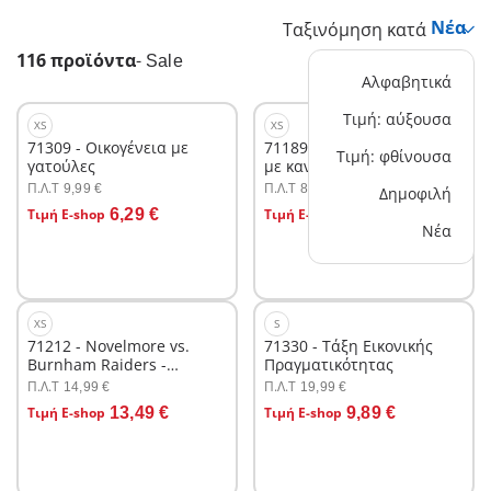
Ταξινόμηση κατά
116 προϊόντα
-
Sale
Αλφαβητικά
Τιμή: αύξουσα
XS
XS
71309 - Οικογένεια με
71189 - Gift Set Πειρατής
Τιμή: φθίνουσα
γατούλες
με κανόνι
Π.Λ.T
Π.Λ.T
9,99 €
8,99 €
Δημοφιλή
Στο καλάθι
Στο καλάθι
Τιμή E-shop
6,29 €
Τιμή E-shop
7,99 €
Νέα
XS
S
71212 - Novelmore vs.
71330 - Τάξη Εικονικής
Burnham Raiders -
Πραγματικότητας
Μονομαχία Ιπποτών
Π.Λ.T
Π.Λ.T
14,99 €
19,99 €
Στο καλάθι
Στο καλάθι
Τιμή E-shop
13,49 €
Τιμή E-shop
9,89 €