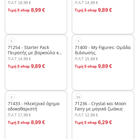
και καροτσάκι
Π.Λ.T
Π.Λ.T
19,99 €
14,99 €
Στο καλάθι
Στο καλάθι
Τιμή E-shop
8,99 €
Τιμή E-shop
9,89 €
S
S
71254 - Starter Pack
71400 - My Figures: Ομάδα
Πειρατής με βαρκούλα και
διάσωσης
θησαυρό
Π.Λ.T
Π.Λ.T
14,99 €
15,99 €
Στο καλάθι
Στο καλάθι
Τιμή E-shop
9,89 €
Τιμή E-shop
9,89 €
S
XS
71433 - Ηλεκτρικό όχημα
71236 - Crystal και Moon
οδοκαθαριστή
Fairy με μαγικά ζωάκια
Π.Λ.T
Π.Λ.T
17,99 €
12,99 €
Στο καλάθι
Στο καλάθι
Τιμή E-shop
8,99 €
Τιμή E-shop
6,29 €