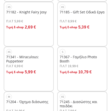
XS
XS
71182 - Knight Fairy Josy
71185 - Gift Set Οδικά έργα
Π.Λ.T
Π.Λ.T
5,99 €
8,99 €
Στο καλάθι
Στο καλάθι
Τιμή E-shop
2,69 €
Τιμή E-shop
5,39 €
XS
S
71341 - Miraculous:
71367 - Γαμήλιο Photo
Puppeteer
Booth
Π.Λ.T
Π.Λ.T
6,99 €
19,99 €
Στο καλάθι
Στο καλάθι
Τιμή E-shop
5,99 €
Τιμή E-shop
10,79 €
M
XS
71204 - Όχημα διάσωσης
71245 - Διασώστης και
παιδάκι
Π.Λ.T
Π.Λ.T