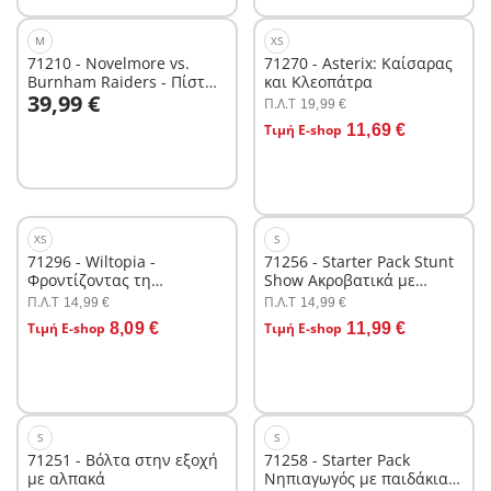
M
XS
71210 - Novelmore vs.
71270 - Asterix: Καίσαρας
Burnham Raiders - Πίστα
και Κλεοπάτρα
Στο καλάθι
39,99 €
μάχης
Π.Λ.T
19,99 €
Στο καλάθι
Τιμή E-shop
11,69 €
XS
S
71296 - Wiltopia -
71256 - Starter Pack Stunt
Φροντίζοντας τη
Show Ακροβατικά με
στρουθοκάμηλο
μηχανή motocross
Π.Λ.T
Π.Λ.T
14,99 €
14,99 €
Στο καλάθι
Στο καλάθι
Τιμή E-shop
8,09 €
Τιμή E-shop
11,99 €
S
S
71251 - Βόλτα στην εξοχή
71258 - Starter Pack
με αλπακά
Νηπιαγωγός με παιδάκια