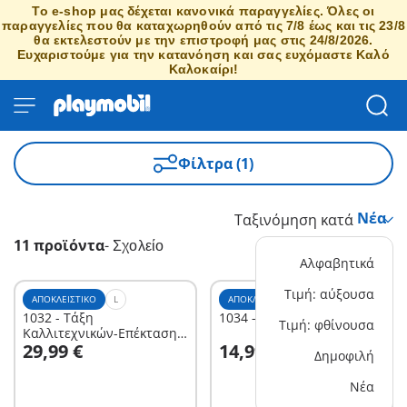
Το e-shop μας δέχεται κανονικά παραγγελίες. Όλες οι
παραγγελίες που θα καταχωρηθούν από τις 7/8 έως και τις 23/8
θα εκτελεστούν με την επιστροφή μας στις 24/8/2026.
Ευχαριστούμε για την κατανόηση και σας ευχόμαστε Καλό
Καλοκαίρι!
Φίλτρα (1)
Ταξινόμηση κατά
11 προϊόντα
-
Σχολείο
Αλφαβητικά
Τιμή: αύξουσα
ΑΠΟΚΛΕΙΣΤΙΚΌ
L
ΑΠΟΚΛΕΙΣΤΙΚΌ
M
1032 - Τάξη
1034 - Τάξη Ιστορίας
Τιμή: φθίνουσα
Καλλιτεχνικών-Επέκταση
Στο καλάθι
Στο καλάθι
29,99 €
14,99 €
για το Σχολείο
Δημοφιλή
Νέα