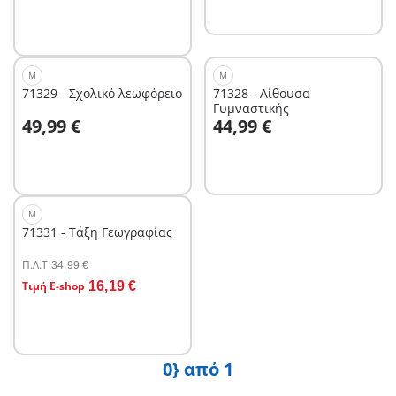
M
M
71329 - Σχολικό λεωφόρειο
71328 - Αίθουσα
Γυμναστικής
Στο καλάθι
Στο καλάθι
49,99 €
44,99 €
M
71331 - Τάξη Γεωγραφίας
Π.Λ.T
34,99 €
Στο καλάθι
Τιμή E-shop
16,19 €
0} από 1