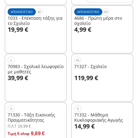
ΑΠΟΚΛΕΙΣΤΙΚΌ
M
ΑΠΟΚΛΕΙΣΤΙΚΌ
XS
1033 - Επέκταση τάξης για
4686 - Πρώτη μέρα στο
το Σχολείο
σχολείο
Στο καλάθι
19,99 €
4,99 €
Δεν είναι
διαθέσιμο.
L
XL
70983 - Σχολικό λεωφορείο
71327 - Σχολείο
με μαθητές
Στο καλάθι
Στο καλάθι
39,99 €
119,99 €
S
S
71330 - Τάξη Εικονικής
71332 - Μάθημα
Πραγματικότητας
Κυκλοφοριακής Αγωγής
Στο καλάθι
14,99 €
Π.Λ.T
19,99 €
Στο καλάθι
Τιμή E-shop
9,89 €