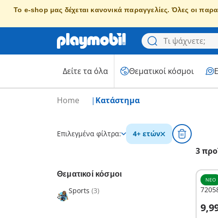
Το e-shop μας δέχεται κανονικά παραγγελίες. Όλες οι παρα
Δείτε τα όλα
Θεματικοί κόσμοι
Home
Κατάστημα
Επιλεγμένα φίλτρα:
4+ ετών
3 προ
Θεματικοί κόσμοι
ΝΈΟ
7205
Sports
(3)
Σ
9,9