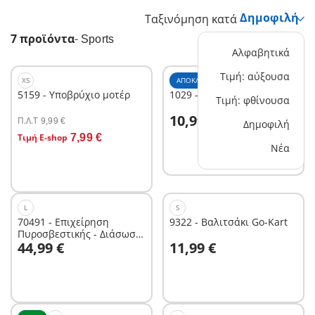
Ταξινόμηση κατά
7 προϊόντα
-
Sports
Αλφαβητικά
Τιμή: αύξουσα
XS
ΑΠΟΚΛΕΙΣΤΙΚΌ
XS
5159 - Υποβρύχιο μοτέρ
1029 - Street Sports Soccer
Τιμή: φθίνουσα
Στο καλάθι
10,99 €
Π.Λ.T
9,99 €
Δημοφιλή
Στο καλάθι
Τιμή E-shop
7,99 €
Νέα
L
S
70491 - Επιχείρηση
9322 - Βαλιτσάκι Go-Kart
Πυροσβεστικής - Διάσωση
Στο καλάθι
Στο καλάθι
44,99 €
11,99 €
στη θάλασσα