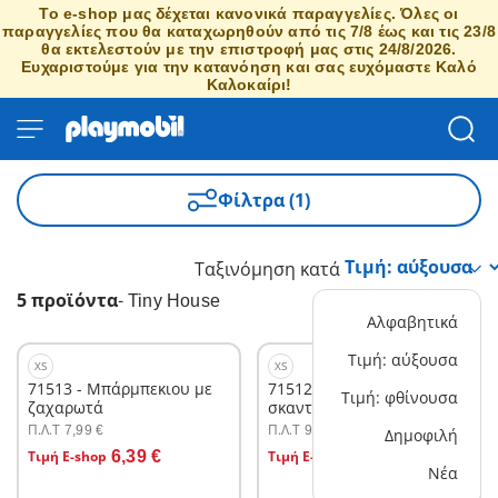
Το e-shop μας δέχεται κανονικά παραγγελίες. Όλες οι
παραγγελίες που θα καταχωρηθούν από τις 7/8 έως και τις 23/8
θα εκτελεστούν με την επιστροφή μας στις 24/8/2026.
Ευχαριστούμε για την κατανόηση και σας ευχόμαστε Καλό
Καλοκαίρι!
Φίλτρα (1)
Ταξινόμηση κατά
5 προϊόντα
-
Tiny House
Αλφαβητικά
Τιμή: αύξουσα
XS
XS
71513 - Μπάρμπεκιου με
71512 - Φροντίζοντας τους
Τιμή: φθίνουσα
ζαχαρωτά
σκαντζόχοιρους
Π.Λ.T
Π.Λ.T
7,99 €
9,99 €
Δημοφιλή
Στο καλάθι
Στο καλάθι
Τιμή E-shop
6,39 €
Τιμή E-shop
7,99 €
Νέα