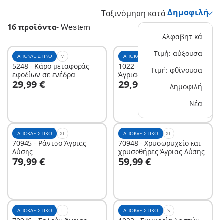
Ταξινόμηση κατά
16 προϊόντα
-
Western
Αλφαβητικά
Τιμή: αύξουσα
ΑΠΟΚΛΕΙΣΤΙΚΌ
M
ΑΠΟΚΛΕΙΣΤΙΚΌ
5248 - Κάρο μεταφοράς
1022 - Δεξαμενή νερού
Τιμή: φθίνουσα
εφοδίων σε ενέδρα
Άγριας Δύσης
Στο καλάθι
Στο καλάθι
29,99 €
29,99 €
Δημοφιλή
Νέα
ΑΠΟΚΛΕΙΣΤΙΚΌ
XL
ΑΠΟΚΛΕΙΣΤΙΚΌ
XL
70945 - Ράντσο Άγριας
70948 - Χρυσωρυχείο και
Δύσης
χρυσοθήρες Άγριας Δύσης
Στο καλάθι
Στο καλάθι
79,99 €
59,99 €
ΑΠΟΚΛΕΙΣΤΙΚΌ
L
ΑΠΟΚΛΕΙΣΤΙΚΌ
S