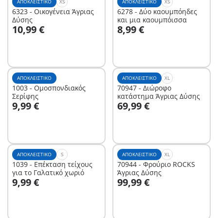
ΑΠΟΚΛΕΙΣΤΙΚΌ
XS
ΑΠΟΚΛΕΙΣΤΙΚΌ
XS
6323 - Οικογένεια Άγριας
6278 - Δύο καουμπόηδες
Δύσης
και μια καουμπόισσα
Στο καλάθι
Στο καλάθι
10,99 €
8,99 €
ΑΠΟΚΛΕΙΣΤΙΚΌ
ΑΠΟΚΛΕΙΣΤΙΚΌ
XL
1003 - Ομοσπονδιακός
70947 - Διώροφο
Σερίφης
κατάστημα Άγριας Δύσης
Στο καλάθι
Στο καλάθι
9,99 €
69,99 €
ΑΠΟΚΛΕΙΣΤΙΚΌ
S
ΑΠΟΚΛΕΙΣΤΙΚΌ
XL
1039 - Επέκταση τείχους
70944 - Φρούριο ROCKS
για το Γαλατικό χωριό
Άγριας Δύσης
Στο καλάθι
9,99 €
99,99 €
Δεν είναι
διαθέσιμο.