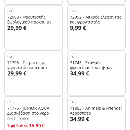
M
XS
72068 - Φροντιστής
72092 - Μικρός ελέφαντας
ζωολογικού πάρκου με
και φροντιστής
Στο καλάθι
Στο καλάθι
29,99 €
9,99 €
ελέφαντα και φλαμίνγκο
M
M
71793 - Πειρατής με
71743 - Σταθμός
γιγαντιαίο καρχαρία
φροντίδας κουταβιών
Στο καλάθι
Στο καλάθι
29,99 €
34,99 €
S
M
71776 - JUNIOR AQUA:
71853 - Animals & Friends:
Διασκέδαση στο νερό
Αερόστατο
Στο καλάθι
34,99 €
Π.Λ.T
19,99 €
Στο καλάθι
Τιμή E-shop
15,99 €