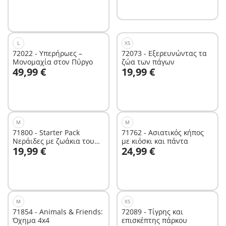
L
XS
72022 - Υπερήρωες –
72073 - Εξερευνώντας τα
Μονομαχία στον Πύργο
ζώα των πάγων
Στο καλάθι
Στο καλάθι
49,99 €
19,99 €
M
M
71800 - Starter Pack
71762 - Ασιατικός κήπος
Νεράιδες με ζωάκια του
με κιόσκι και πάντα
Στο καλάθι
Στο καλάθι
19,99 €
24,99 €
δάσους
M
XS
71854 - Animals & Friends:
72089 - Τίγρης και
Όχημα 4x4
επισκέπτης πάρκου
Στο καλάθι
Στο καλάθι