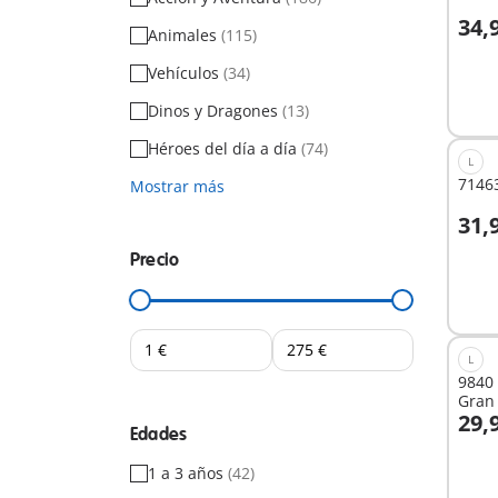
34,
Animales
(115)
A
Vehículos
(34)
Dinos y Dragones
(13)
Héroes del día a día
(74)
L
7146
Mostrar más
31,
A
Precio
L
9840 
Gran 
29,
Edades
A
1 a 3 años
(42)