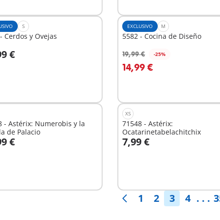
USIVO
S
EXCLUSIVO
M
- Cerdos y Ovejas
5582 - Cocina de Diseño
99 €
19,99 €
-25%
 la cesta
A la cesta
14,99 €
XS
 - Astérix: Numerobis y la
71548 - Astérix:
la de Palacio
Ocatarinetabelachitchix
99 €
7,99 €
 la cesta
A la cesta
1
2
3
4
. . .
3