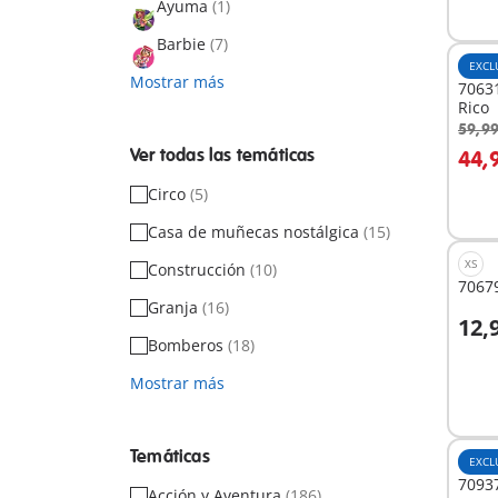
Ayuma
(1)
Barbie
(7)
EXCL
Mostrar más
7063
Rico
59,99
A
Ver todas las temáticas
44,
Circo
(5)
Casa de muñecas nostálgica
(15)
XS
Construcción
(10)
7067
Granja
(16)
12,
A
Bomberos
(18)
Mostrar más
Temáticas
EXCL
70937
Acción y Aventura
(186)