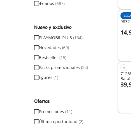
4+ años
(687)
EXCL
9832 
Nuevo y exclusivo
14,
A
PLAYMOBIL PLUS
(164)
Novedades
(69)
Bestseller
(15)
Packs promocionales
(24)
M
71268
figures
(1)
Batal
39,
A
Ofertas
Promociones
(11)
Última oportunidad
(2)