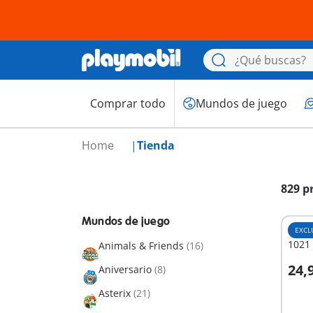
Comprar todo
Mundos de juego
Home
Tienda
829 p
Mundos de juego
EXCL
1021 
Animals & Friends
(16)
24,
Aniversario
(8)
A
Asterix
(21)