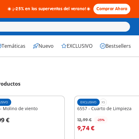
☀️ ¡-25% en los superventas del verano!☀️
Comprar Ahora
Temáticas
Nuevo
EXCLUSIVO
Bestsellers
roductos
USIVO
EXCLUSIVO
XS
- Molino de viento
6557 - Cuarto de Limpieza
99 €
12,99 €
-25%
 la cesta
A la cesta
9,74 €