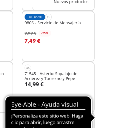
Nuevos productos
EXCLUSIVO
XS
9806 - Servicio de Mensajería
9,99 €
-25%
A la cesta
7,49 €
XS
con
71545 - Asterix: Sopalajo de
Arriérez y Torrezno y Pepe
14,99 €
A la cesta
EXCLUSIVO
XS
6530 - Conjunto de figuras tipo 1