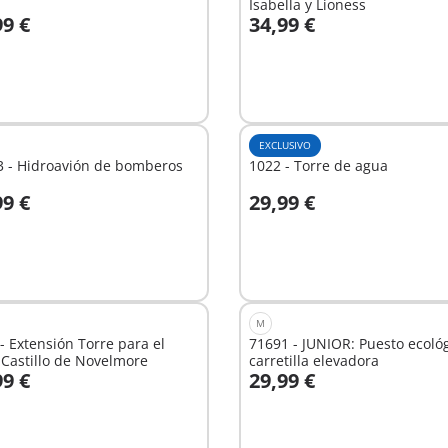
Isabella y Lioness
99 €
34,99 €
 la cesta
A la cesta
EXCLUSIVO
3 - Hidroavión de bomberos
1022 - Torre de agua
99 €
29,99 €
 la cesta
A la cesta
M
- Extensión Torre para el
71691 - JUNIOR: Puesto ecológ
Castillo de Novelmore
carretilla elevadora
99 €
29,99 €
 la cesta
A la cesta