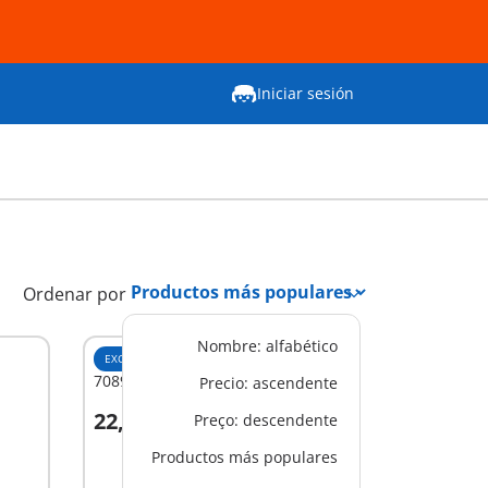
Iniciar sesión
Ordenar por
Nombre: alfabético
EXCLUSIVO
M
70896 - Terraza de Jardín
Precio: ascendente
22,99 €
Preço: descendente
A la cesta
Productos más populares