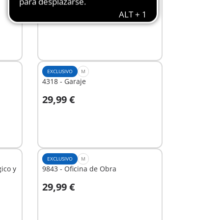
10,99 €
A la cesta
EXCLUSIVO
M
4318 - Garaje
29,99 €
A la cesta
EXCLUSIVO
M
ico y
9843 - Oficina de Obra
29,99 €
A la cesta