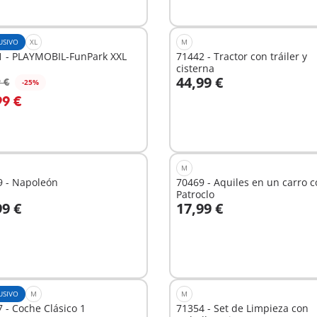
USIVO
XL
M
1 - PLAYMOBIL-FunPark XXL
71442 - Tractor con tráiler y
cisterna
44,99 €
 €
-25%
 la cesta
A la cesta
99 €
M
9 - Napoleón
70469 - Aquiles en un carro 
Patroclo
99 €
17,99 €
 la cesta
A la cesta
USIVO
M
M
 - Coche Clásico 1
71354 - Set de Limpieza con