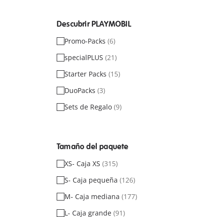
Descubrir PLAYMOBIL
Promo-Packs
(6)
specialPLUS
(21)
Starter Packs
(15)
DuoPacks
(3)
Sets de Regalo
(9)
Tamaño del paquete
XS- Caja XS
(315)
S- Caja pequeña
(126)
M- Caja mediana
(177)
L- Caja grande
(91)