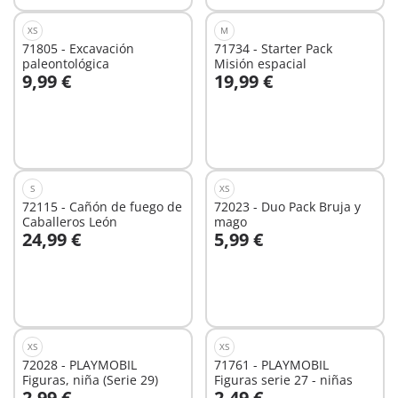
XS
M
71805 - Excavación
71734 - Starter Pack
paleontológica
Misión espacial
9,99 €
19,99 €
A la cesta
A la cesta
S
XS
72115 - Cañón de fuego de
72023 - Duo Pack Bruja y
Caballeros León
mago
24,99 €
5,99 €
No
No
disponible
disponible
XS
XS
72028 - PLAYMOBIL
71761 - PLAYMOBIL
Figuras, niña (Serie 29)
Figuras serie 27 - niñas
2,99 €
2,49 €