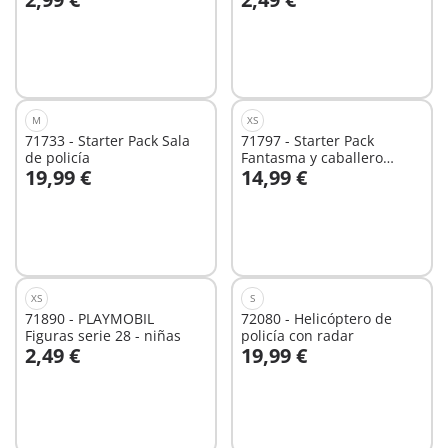
No
No
disponible
disponible
M
XS
71733 - Starter Pack Sala
71797 - Starter Pack
de policía
Fantasma y caballero
19,99 €
14,99 €
Novelmore
No
No
disponible
disponible
XS
S
71890 - PLAYMOBIL
72080 - Helicóptero de
Figuras serie 28 - niñas
policía con radar
2,49 €
19,99 €
No
No
disponible
disponible