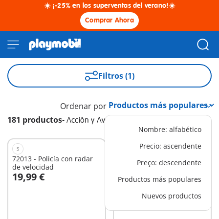
☀️ ¡-25% en los superventas del verano!☀️
Comprar Ahora
Filtros (1)
Ordenar por
181 productos
-
Acción y Aventura
Nombre: alfabético
Precio: ascendente
S
XS
72013 - Policía con radar
72078 - Policía buzo con
Preço: descendente
de velocidad
tesoro
19,99 €
14,99 €
Productos más populares
A la cesta
A la cesta
Nuevos productos