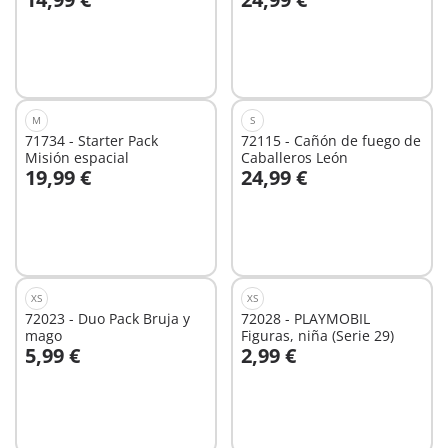
A la cesta
A la cesta
M
S
71734 - Starter Pack
72115 - Cañón de fuego de
Misión espacial
Caballeros León
19,99 €
24,99 €
A la cesta
No
disponible
XS
XS
72023 - Duo Pack Bruja y
72028 - PLAYMOBIL
mago
Figuras, niña (Serie 29)
5,99 €
2,99 €
No
No
disponible
disponible