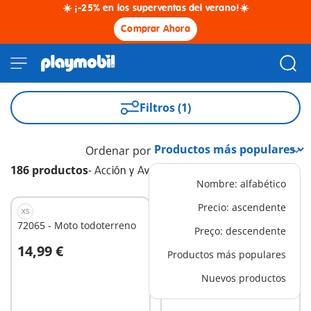
☀️ ¡-25% en los superventas del verano!☀️
Comprar Ahora
Filtros (1)
Ordenar por
186 productos
-
Acción y Aventura
Nombre: alfabético
Precio: ascendente
XS
S
72065 - Moto todoterreno
72064 - Quad todoterreno
Preço: descendente
14,99 €
19,99 €
Productos más populares
A la cesta
A la cesta
Nuevos productos