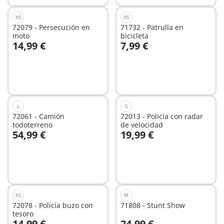
XS
XS
72079 - Persecución en
71732 - Patrulla en
moto
bicicleta
14,99 €
7,99 €
A la cesta
A la cesta
L
S
72061 - Camión
72013 - Policía con radar
todoterreno
de velocidad
54,99 €
19,99 €
A la cesta
A la cesta
XS
M
72078 - Policía buzo con
71808 - Stunt Show
tesoro
14,99 €
24,99 €