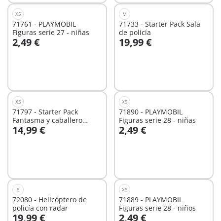
XS
M
71761 - PLAYMOBIL
71733 - Starter Pack Sala
Figuras serie 27 - niñas
de policía
2,49 €
19,99 €
No
No
disponible
disponible
XS
XS
71797 - Starter Pack
71890 - PLAYMOBIL
Fantasma y caballero
Figuras serie 28 - niñas
14,99 €
2,49 €
Novelmore
No
No
disponible
disponible
S
XS
72080 - Helicóptero de
71889 - PLAYMOBIL
policía con radar
Figuras serie 28 - niños
19,99 €
2,49 €