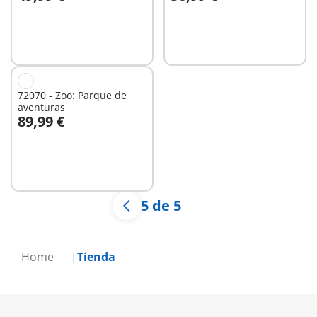
A la cesta
A la cesta
L
72070 - Zoo: Parque de
aventuras
89,99 €
No
disponible
5 de 5
Home
Tienda