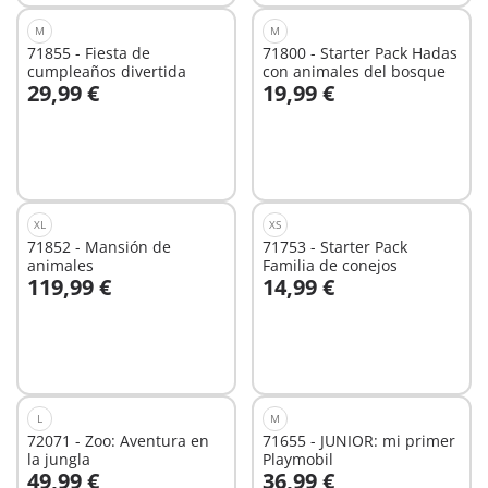
M
M
71855 - Fiesta de
71800 - Starter Pack Hadas
cumpleaños divertida
con animales del bosque
29,99 €
19,99 €
A la cesta
A la cesta
XL
XS
71852 - Mansión de
71753 - Starter Pack
animales
Familia de conejos
119,99 €
14,99 €
A la cesta
A la cesta
L
M
72071 - Zoo: Aventura en
71655 - JUNIOR: mi primer
la jungla
Playmobil
49,99 €
36,99 €