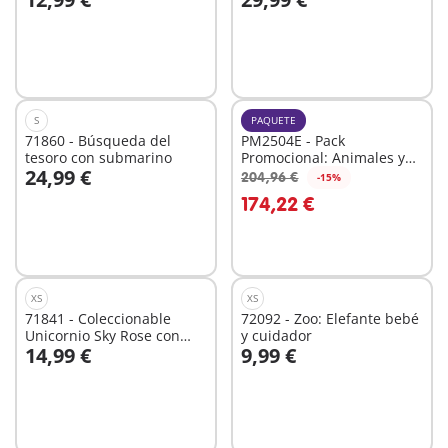
A la cesta
A la cesta
S
PAQUETE
71860 - Búsqueda del
PM2504E - Pack
tesoro con submarino
Promocional: Animales y
24,99 €
amigos
204,96 €
-15%
A la cesta
A la cesta
174,22 €
XS
XS
71841 - Coleccionable
72092 - Zoo: Elefante bebé
Unicornio Sky Rose con
y cuidador
14,99 €
9,99 €
hada
A la cesta
A la cesta