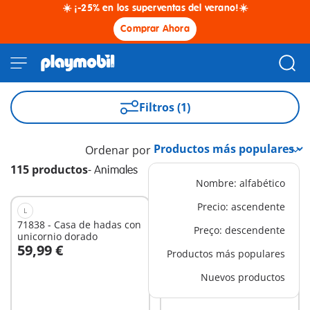
☀️ ¡-25% en los superventas del verano!☀️
Comprar Ahora
Filtros (1)
Ordenar por
115 productos
-
Animales
Nombre: alfabético
Precio: ascendente
L
XS
71838 - Casa de hadas con
71747 - Peluquería canina
Preço: descendente
unicornio dorado
59,99 €
12,99 €
Productos más populares
A la cesta
A la cesta
Nuevos productos