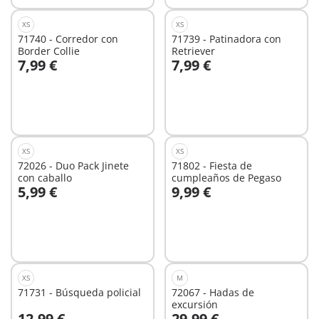
XS
XS
71740 - Corredor con
71739 - Patinadora con
Border Collie
Retriever
7,99 €
7,99 €
A la cesta
A la cesta
XS
XS
72026 - Duo Pack Jinete
71802 - Fiesta de
con caballo
cumpleaños de Pegaso
5,99 €
9,99 €
A la cesta
A la cesta
XS
M
71731 - Búsqueda policial
72067 - Hadas de
excursión
12,99 €
29,99 €