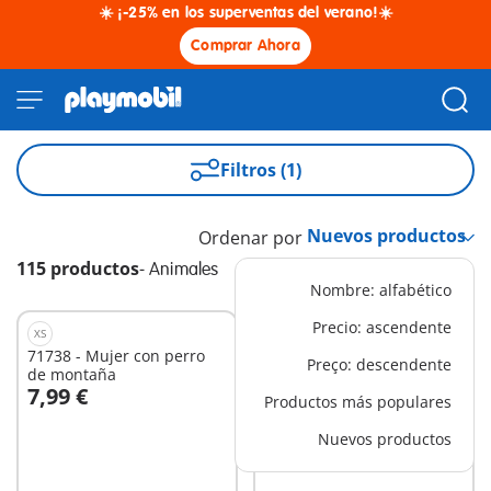
☀️ ¡-25% en los superventas del verano!☀️
Comprar Ahora
Filtros (1)
Ordenar por
115 productos
-
Animales
Nombre: alfabético
Precio: ascendente
XS
XS
71738 - Mujer con perro
71803 - Granjera con
Preço: descendente
de montaña
ternero
7,99 €
5,99 €
Productos más populares
A la cesta
A la cesta
Nuevos productos