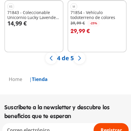
XS
M
71843 - Coleccionable
71854 - Vehículo
Unicornio Lucky Lavender
todoterreno de colores
14,99 €
con hada
39,99 €
-25%
A la cesta
A la cesta
29,99 €
4 de 5
Home
Tienda
Suscríbete a la newsletter y descubre los
beneficios que te esperan
Registrar