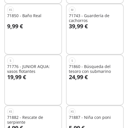
XS
M
71850 - Baño Real
71743 - Guardería de
cachorros
9,99 €
39,99 €
A la cesta
A la cesta
S
S
71776 - JUNIOR AQUA:
71860 - Búsqueda del
vasos flotantes
tesoro con submarino
19,99 €
24,99 €
A la cesta
A la cesta
XS
XS
71882 - Rescate de
71887 - Niña con poni
serpiente
4,99 €
5,99 €