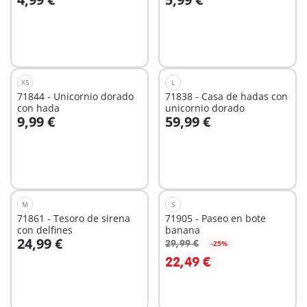
A la cesta
A la cesta
XS
L
71844 - Unicornio dorado
71838 - Casa de hadas con
con hada
unicornio dorado
9,99 €
59,99 €
A la cesta
A la cesta
M
S
71861 - Tesoro de sirena
71905 - Paseo en bote
con delfines
banana
24,99 €
29,99 €
-25%
A la cesta
A la cesta
22,49 €