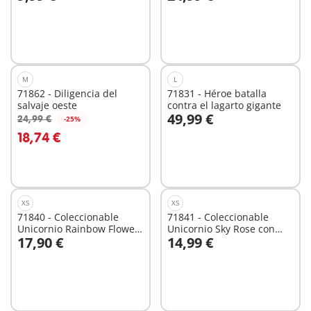
A la cesta
A la cesta
M
L
71862 - Diligencia del
71831 - Héroe batalla
salvaje oeste
contra el lagarto gigante
49,99 €
24,99 €
-25%
A la cesta
A la cesta
18,74 €
XS
XS
71840 - Coleccionable
71841 - Coleccionable
Unicornio Rainbow Flower
Unicornio Sky Rose con
17,90 €
14,99 €
con hada
hada
A la cesta
A la cesta