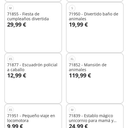
M
S
71855 - Fiesta de
71950 - Divertido baño de
cumpleaños divertida
animales
29,99 €
19,99 €
A la cesta
A la cesta
XS
XL
71877 - Escuadrón policial
71852 - Mansión de
a caballo
animales
12,99 €
119,99 €
A la cesta
A la cesta
XS
M
71951 - Pequeño viaje en
71839 - Establo mágico
locomotora
unicornio para mamá y
9,99 €
24,99 €
potro